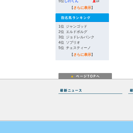
5位
しのくん
GI
【
さらに表示
】
1位
ジャンゴッド
2位
エルドボルグ
3位
ジョドレルバンク
4位
ソブリオ
5位
チェスティーノ
【
さらに表示
】