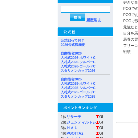
好きな血
POGで
POGで
履歴消去
POGで
最強だと
自分を馬
馬券の買
公式戦って何？
2026公式戦概要
フリーコ
戦績
自由指名2026
入札式2026-ホワイトC
入札式2026-シルバーC
入札式2026-ゴールドC
スタリオンカップ2026
自由指名2025
入札式2025-ホワイトC
入札式2025-シルバーC
入札式2025-ゴールドC
スタリオンカップ2025
1位
リサーチ
GI
2位
ジェンティルトシ
GI
3位
ＨＡＬ
GI
4位
PGOTTA2
GI