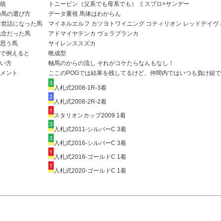
統
トニービン（父系でも母系でも） ミスプロ×サンデー
の馬の選び方
データ重視 馬体はわからん
お世話になった馬
マイネルエルフ カツヨトワイニング コティリオン レッドデイヴ
残念だった馬
アドマイヤテンカ ヴェラブランカ
思う馬
サイレンススズカ
で例えると
晩成型
い方
軸馬のからの流し それがコケたらなんもなし！
メント
ここのPOGでは結果を残してるけど、仲間内ではいつも負け組
入札式2008-1R-3着
入札式2008-2R-2着
スタリオンカップ2009 1着
入札式2011-シルバーC 3着
入札式2016-シルバーC 3着
入札式2016-ゴールドC 1着
入札式2020-ゴールドC 1着