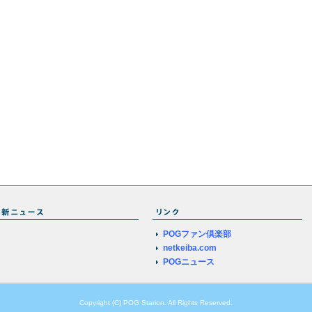
POGファン倶楽部
netkeiba.com
POGニュース
Copyright (C) POG Starion. All Rights Reserved.