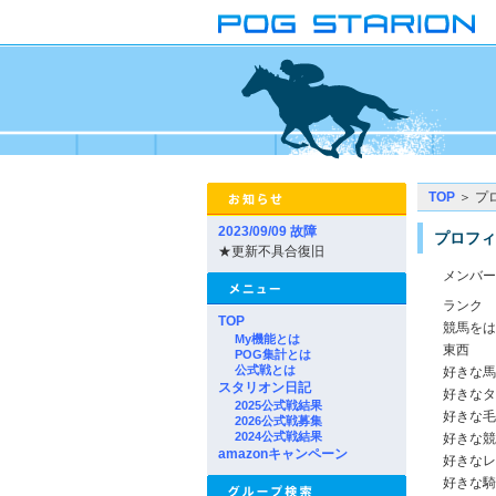
TOP
＞ プ
2023/09/09 故障
プロフィ
★更新不具合復旧
メンバー
ランク
TOP
競馬をは
My機能とは
東西
POG集計とは
公式戦とは
好きな馬
スタリオン日記
好きなタ
2025公式戦結果
好きな毛
2026公式戦募集
2024公式戦結果
好きな競
amazonキャンペーン
好きなレ
好きな騎