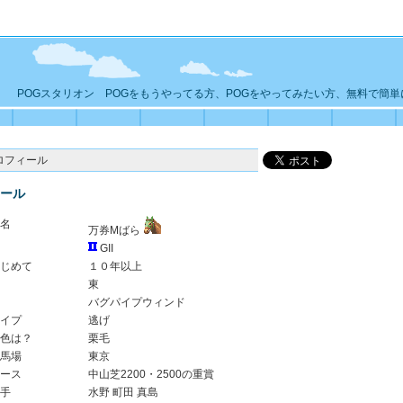
POGスタリオン POGをもうやってる方、POGをやってみたい方、無料で簡
ロフィール
ール
名
万券Mばら
GII
じめて
１０年以上
東
バグパイプウィンド
イプ
逃げ
色は？
栗毛
馬場
東京
ース
中山芝2200・2500の重賞
手
水野 町田 真島