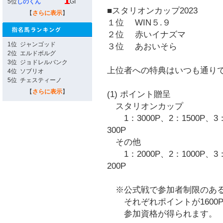
5位
しのくん
GI
■スタリオンカップ2023
【
さらに表示
】
１位 WIN５.９
２位 赤いイナズマ
1位
ジャンゴッド
３位 あおいそら
2位
エルドボルグ
3位
ジョドレルバンク
上位者への特典はいつも通り
4位
ソブリオ
5位
チェスティーノ
【
さらに表示
】
(1) ポイント贈呈
スタリオンカップ
1：3000P、2：1500P、3：1
300P
その他
1：2000P、2：1000P、3：
200P
※公式戦で参加者制限のある
それぞれポイントが1600P
参加資格が得られます。