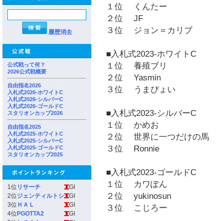
１位 くんたー
２位 JF
３位 ジョン＝カリブ
履歴消去
■入札式2023-ホワイトC
１位 養殖ブリ
公式戦って何？
2026公式戦概要
２位 Yasmin
自由指名2026
３位 うまぴょい
入札式2026-ホワイトC
入札式2026-シルバーC
入札式2026-ゴールドC
■入札式2023-シルバーC
スタリオンカップ2026
１位 かめお
自由指名2025
入札式2025-ホワイトC
２位 世界に一つだけの馬
入札式2025-シルバーC
３位 Ronnie
入札式2025-ゴールドC
スタリオンカップ2025
■入札式2023-ゴールドC
１位 カワぽん
1位
リサーチ
GI
２位 yukinosun
2位
ジェンティルトシ
GI
3位
ＨＡＬ
GI
３位 こじろー
4位
PGOTTA2
GI