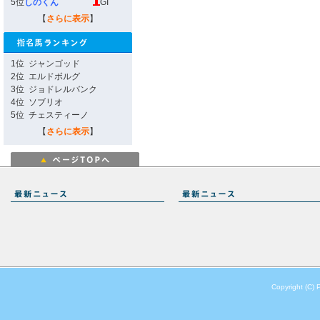
5位
しのくん
GI
【
さらに表示
】
1位
ジャンゴッド
2位
エルドボルグ
3位
ジョドレルバンク
4位
ソブリオ
5位
チェスティーノ
【
さらに表示
】
Copyright (C) 