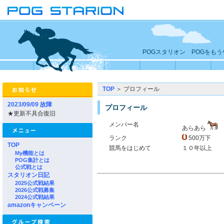
POGスタリオン POGをも
TOP
＞ プロフィール
2023/09/09 故障
プロフィール
★更新不具合復旧
メンバー名
あらあら
ランク
500万下
TOP
競馬をはじめて
１０年以上
My機能とは
POG集計とは
公式戦とは
スタリオン日記
2025公式戦結果
2026公式戦募集
2024公式戦結果
amazonキャンペーン