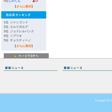
5位
しのくん
GI
【
さらに表示
】
1位
ジャンゴッド
2位
エルドボルグ
3位
ジョドレルバンク
4位
ソブリオ
5位
チェスティーノ
【
さらに表示
】
Copyright (C) 