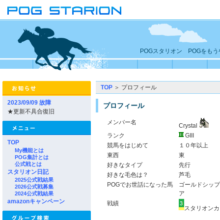
POGスタリオン POGをも
TOP
＞ プロフィール
2023/09/09 故障
プロフィール
★更新不具合復旧
メンバー名
Crystal
ランク
GIII
TOP
競馬をはじめて
１０年以上
My機能とは
東西
東
POG集計とは
公式戦とは
好きなタイプ
先行
スタリオン日記
好きな毛色は？
芦毛
2025公式戦結果
POGでお世話になった馬
ゴールドシップ
2026公式戦募集
ア
2024公式戦結果
amazonキャンペーン
戦績
スタリオンカッ