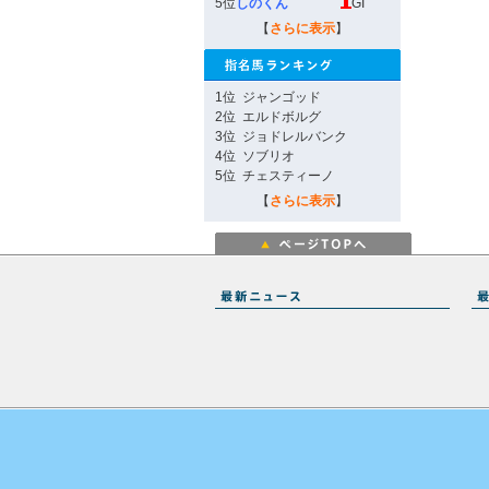
5位
しのくん
GI
【
さらに表示
】
1位
ジャンゴッド
2位
エルドボルグ
3位
ジョドレルバンク
4位
ソブリオ
5位
チェスティーノ
【
さらに表示
】