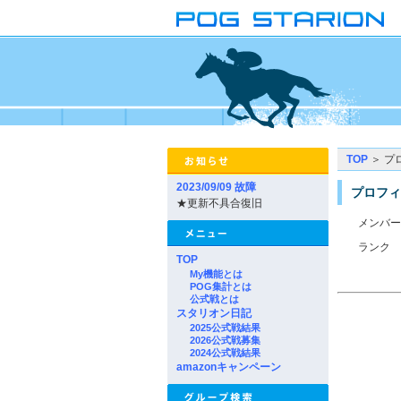
TOP
＞ プ
2023/09/09 故障
プロフィ
★更新不具合復旧
メンバー
ランク
TOP
My機能とは
POG集計とは
公式戦とは
スタリオン日記
2025公式戦結果
2026公式戦募集
2024公式戦結果
amazonキャンペーン