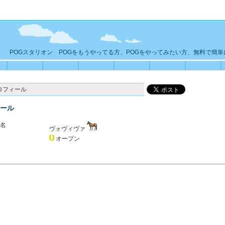
POGスタリオン POGをもうやってる方、POGをやってみたい方、無料で簡
ロフィール
ール
名
ヴォヴィヴァ
オープン