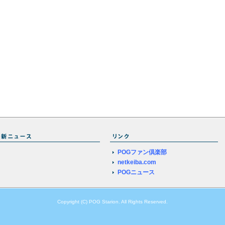
POGファン倶楽部
netkeiba.com
POGニュース
Copyright (C) POG Starion. All Rights Reserved.