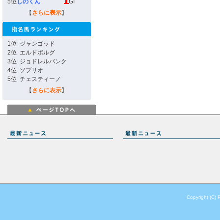
5位
しのくん
GI
【
さらに表示
】
1位
ジャンゴッド
2位
エルドボルグ
3位
ジョドレルバンク
4位
ソブリオ
5位
チェスティーノ
【
さらに表示
】
Copyright (C) 