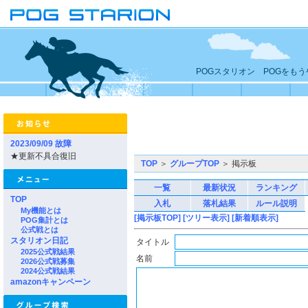
POGスタリオン POGをも
2023/09/09 故障
★更新不具合復旧
TOP
＞
グループTOP
＞ 掲示板
一覧
最新状況
ランキング
TOP
入札
落札結果
ルール説明
My機能とは
[掲示板TOP]
[ツリー表示]
[新着順表示]
POG集計とは
公式戦とは
スタリオン日記
タイトル
2025公式戦結果
名前
2026公式戦募集
2024公式戦結果
amazonキャンペーン