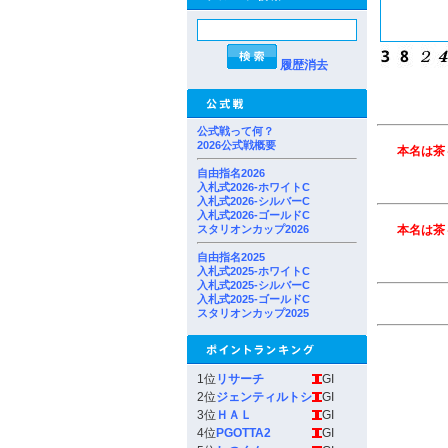
履歴消去
公式戦って何？
2026公式戦概要
本名は茶々
自由指名2026
入札式2026-ホワイトC
入札式2026-シルバーC
入札式2026-ゴールドC
スタリオンカップ2026
本名は茶々
自由指名2025
入札式2025-ホワイトC
入札式2025-シルバーC
入札式2025-ゴールドC
スタリオンカップ2025
1位
リサーチ
GI
2位
ジェンティルトシ
GI
3位
ＨＡＬ
GI
4位
PGOTTA2
GI