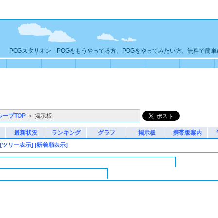
POGスタリオン POGをもうやってる方、POGをやってみたい方、無料で簡
ループTOP
＞ 掲示板
最新状況
ランキング
グラフ
掲示板
携帯版案内
[ツリー表示]
[新着順表示]