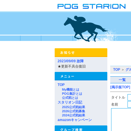
2023/09/09 故障
★更新不具合復旧
TOP
＞
グ
一覧
TOP
[掲示板TOP]
My機能とは
POG集計とは
タイトル
公式戦とは
スタリオン日記
名前
2025公式戦結果
2026公式戦募集
2024公式戦結果
amazonキャンペーン