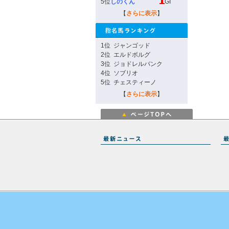
5位
しのくん
GI
【
さらに表示
】
1位
ジャンゴッド
2位
エルドボルグ
3位
ジョドレルバンク
4位
ソブリオ
5位
チェスティーノ
【
さらに表示
】