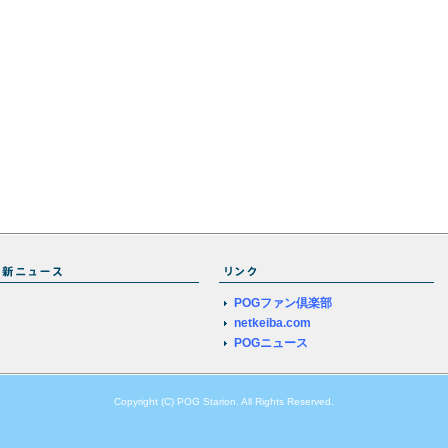
POGファン倶楽部
netkeiba.com
POGニュース
Copyright (C) POG Starion. All Rights Reserved.