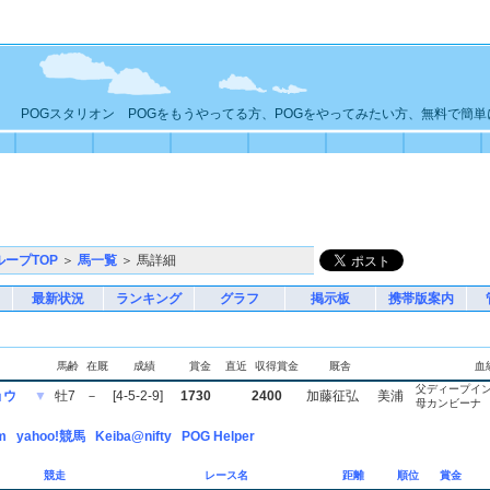
POGスタリオン POGをもうやってる方、POGをやってみたい方、無料で簡
ループTOP
＞
馬一覧
＞ 馬詳細
最新状況
ランキング
グラフ
掲示板
携帯版案内
馬齢
在厩
成績
賞金
直近
収得賞金
厩舎
血
父ディープイ
ョウ
▼
牡7
－
[4-5-2-9]
1730
2400
加藤征弘
美浦
母カンビーナ
m
yahoo!競馬
Keiba@nifty
POG Helper
競走
レース名
距離
順位
賞金