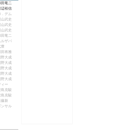
和田竜二
田辺裕信
Ｍ．デム
横山武史
横山武史
横山武史
和田竜二
ムルザバ
武豊
川田将雅
団野大成
団野大成
団野大成
団野大成
団野大成
ディー
鮫島克駿
鮫島克駿
斎藤新
ゴンサル