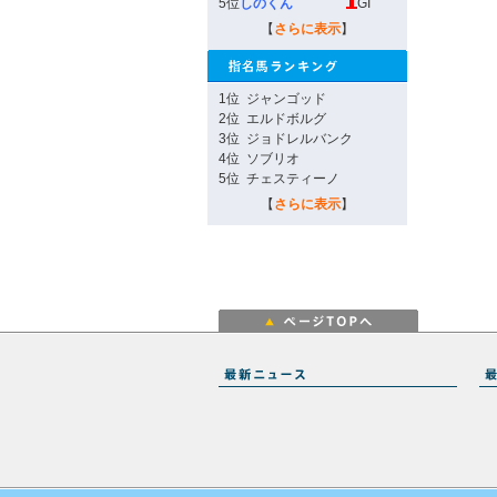
5位
しのくん
GI
【
さらに表示
】
1位
ジャンゴッド
2位
エルドボルグ
3位
ジョドレルバンク
4位
ソブリオ
5位
チェスティーノ
【
さらに表示
】