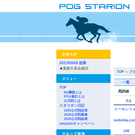
2023/09/09 故障
★更新不具合復旧
TOP
＞
グ
一覧
TOP
馬詳細
My機能とは
POG集計とは
公式戦とは
馬名
スタリオン日記
トーセンリ
2025公式戦結果
2026公式戦募集
2024公式戦結果
netkeiba.co
amazonキャンペーン
日時