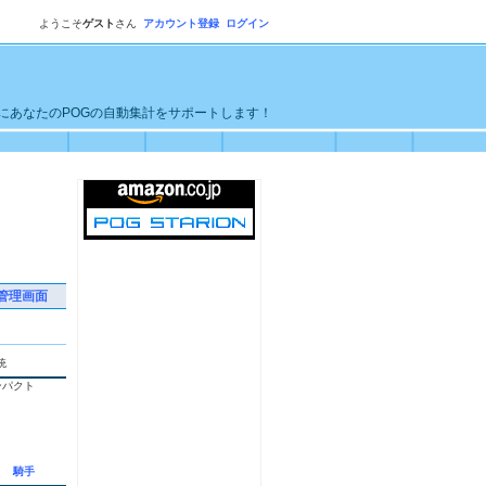
ようこそ
ゲスト
さん
アカウント登録
ログイン
単にあなたのPOGの自動集計をサポートします！
管理画面
統
ンパクト
騎手