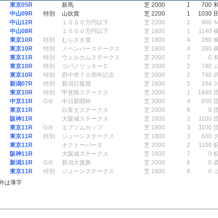
東京05R
新馬
芝 2000
1
700
中山09R
特別
山吹賞
芝 2200
1
1030
中山12R
１０００万円以下
芝 2200
2
460
中山08R
１０００万円以下
芝 1800
1
1140
東京10R
特別
むらさき賞
芝 1800
4
280
東京10R
特別
ノベンバーステークス
芝 1800
4
280
東京11R
特別
ウェルカムステークス
芝 2000
7
0
東京10R
特別
コパノリッキーＣ
芝 2000
2
740
東京10R
特別
府中市７０周年記念
芝 2000
2
740
新潟07R
特別
新潟日報賞
芝 1800
5
184
東京10R
特別
甲斐路ステークス
芝 2000
1
1840
中京11R
GⅢ
中日新聞杯
芝 2000
4
650
東京11R
白富士ステークス
芝 2000
8
0
阪神11R
大阪城ステークス
芝 1800
2
1100
東京11R
GⅢ
エプソムカップ
芝 1800
3
1100
東京11R
特別
ジューンステークス
芝 1800
3
600
東京11R
オクトーバーＳ
芝 2000
2
1100
阪神11R
大阪城ステークス
芝 1800
7
0
新潟11R
GⅢ
新潟大賞典
芝 2000
6
0
東京11R
特別
ジューンステークス
芝 1800
8
0
外は薄字