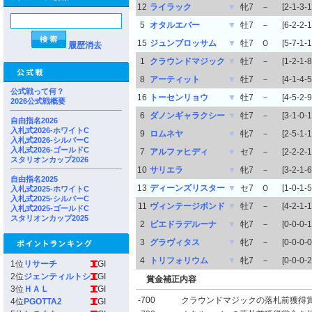
12
ライラック
▼
牝7
－
[2-1-3-1
5
オタルエバー
▼
牡7
－
[6-2-2-1
15
ジュンブロッサム
▼
牡7
Ｏ
[5-7-1-1
履歴消去
1
クラウンドマジック
▼
牡7
－
[1-2-1-8
8
アーティット
▼
牡7
－
[4-1-4-5
公式戦って何？
16
トーセンリョウ
▼
牡7
－
[4-5-2-9
2026公式戦概要
6
ダノンギャラクシー
▼
牡7
－
[3-1-0-1
自由指名2026
入札式2026-ホワイトC
9
ロムネヤ
▼
牝7
－
[2-5-1-1
入札式2026-シルバーC
入札式2026-ゴールドC
7
アルファヒディ
▼
セ7
－
[2-2-2-1
スタリオンカップ2026
10
サリエラ
▼
牝7
－
[3-2-1-6
自由指名2025
13
ディーンズリスター
▼
セ7
Ｏ
[1-0-1-5
入札式2025-ホワイトC
入札式2025-シルバーC
11
ヴィンテージボンド
▼
牡7
－
[4-2-1-1
入札式2025-ゴールドC
スタリオンカップ2025
2
ピエドラデルーナ
▼
牝7
－
[0-0-0-1
3
グラヴィタス
▼
牝7
－
[0-0-0-0
4
トリフォリウム
▼
牝7
－
[0-0-0-2
1位
リサーチ
GI
2位
ジェンティルトシ
GI
賞金補正内容
3位
ＨＡＬ
GI
-700
クラウンドマジックの落札前獲得
4位
PGOTTA2
GI