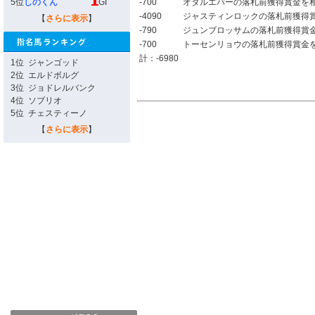
5位
しのくん
GI
-700
オタルエバーの落札前獲得賞金を
-4090
ジャスティンロックの落札前獲得
【
さらに表示
】
-790
ジュンブロッサムの落札前獲得賞
-700
トーセンリョウの落札前獲得賞金
計：-6980
1位
ジャンゴッド
2位
エルドボルグ
3位
ジョドレルバンク
4位
ソブリオ
5位
チェスティーノ
【
さらに表示
】