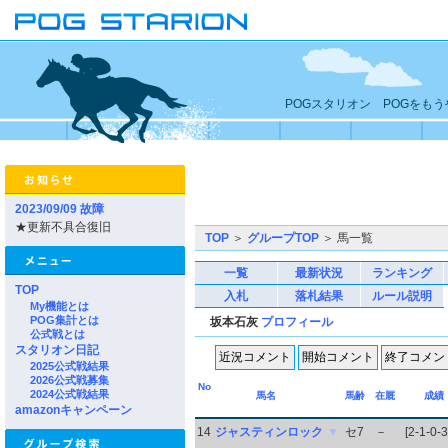
POGスタリオン POGをも
2023/09/09 故障
★更新不具合復旧
TOP
＞
グループTOP
＞ 馬一覧
一覧
最新状況
ランキング
TOP
入札
落札結果
ルール説明
My機能とは
POG集計とは
坂本石灰
プロフィール
公式戦とは
スタリオン日記
2025公式戦結果
2026公式戦募集
No
2024公式戦結果
馬名
馬齢
在厩
成績
amazonキャンペーン
14
ジャスティンロック
▼
セ7
－
[2-1-0-3