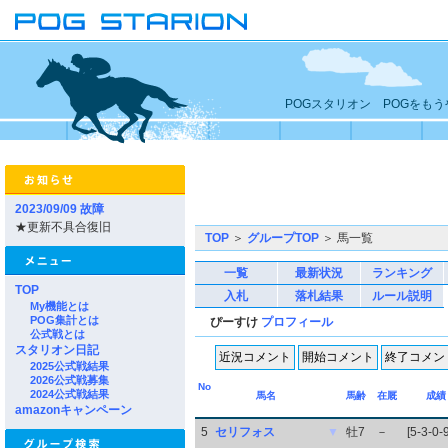
POGスタリオン POGをも
2023/09/09 故障
★更新不具合復旧
TOP
＞
グループTOP
＞ 馬一覧
一覧
最新状況
ランキング
TOP
入札
落札結果
ルール説明
My機能とは
POG集計とは
ぴーすけ
プロフィール
公式戦とは
スタリオン日記
2025公式戦結果
2026公式戦募集
No
2024公式戦結果
馬名
馬齢
在厩
成績
amazonキャンペーン
5
セリフォス
▼
牡7
－
[5-3-0-9