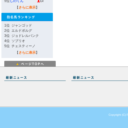
5位
しのくん
GI
【
さらに表示
】
1位
ジャンゴッド
2位
エルドボルグ
3位
ジョドレルバンク
4位
ソブリオ
5位
チェスティーノ
【
さらに表示
】
Copyright (C) 