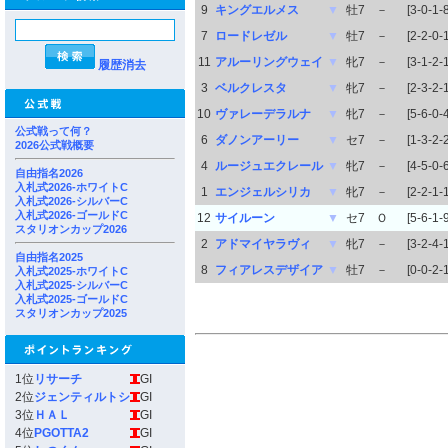
9
キングエルメス
▼
牡7
－
[3-0-1-8
7
ロードレゼル
▼
牡7
－
[2-2-0-1
11
アルーリングウェイ
▼
牝7
－
[3-1-2-
履歴消去
3
ベルクレスタ
▼
牝7
－
[2-3-2-
10
ヴァレーデラルナ
▼
牝7
－
[5-6-0-4
公式戦って何？
6
ダノンアーリー
▼
セ7
－
[1-3-2-
2026公式戦概要
4
ルージュエクレール
▼
牝7
－
[4-5-0-6
自由指名2026
入札式2026-ホワイトC
1
エンジェルシリカ
▼
牝7
－
[2-2-1-
入札式2026-シルバーC
入札式2026-ゴールドC
12
サイルーン
▼
セ7
Ｏ
[5-6-1-9
スタリオンカップ2026
2
アドマイヤラヴィ
▼
牝7
－
[3-2-4-
自由指名2025
8
フィアレスデザイア
▼
牡7
－
[0-0-2-1
入札式2025-ホワイトC
入札式2025-シルバーC
入札式2025-ゴールドC
スタリオンカップ2025
1位
リサーチ
GI
2位
ジェンティルトシ
GI
3位
ＨＡＬ
GI
4位
PGOTTA2
GI