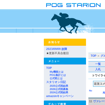
2023/09/09 故障
★更新不具合復旧
TOP
＞
グ
一覧
TOP
入札
My機能とは
POG集計とは
トワイラ
公式戦とは
スタリオン日記
2025公式戦結果
2026公式戦募集
No
2024公式戦結果
馬
amazonキャンペーン
11
ヴァレー