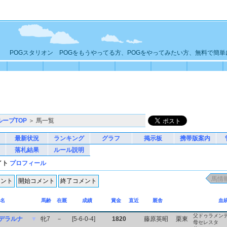
POGスタリオン POGをもうやってる方、POGをやってみたい方、無料で簡
ループTOP
＞ 馬一覧
最新状況
ランキング
グラフ
掲示板
携帯版案内
落札結果
ルール説明
イト
プロフィール
名
馬齢
在厩
成績
賞金
直近
厩舎
血
父ドゥラメン
デラルナ
▼
牝7
－
[5-6-0-4]
1820
藤原英昭
栗東
母セレスタ