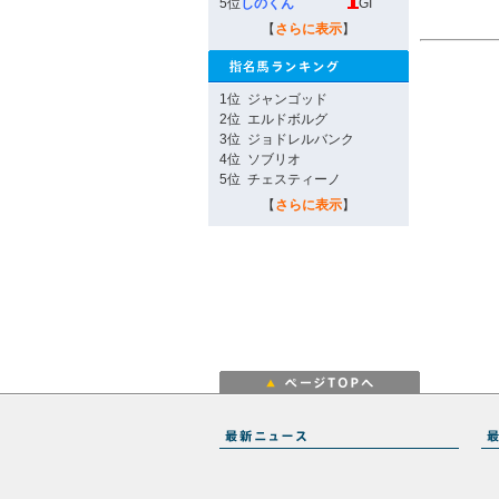
5位
しのくん
GI
【
さらに表示
】
1位
ジャンゴッド
2位
エルドボルグ
3位
ジョドレルバンク
4位
ソブリオ
5位
チェスティーノ
【
さらに表示
】