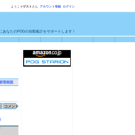
ようこそ
ゲスト
さん
アカウント登録
ログイン
単にあなたのPOGの自動集計をサポートします！
管理画面
統
テ