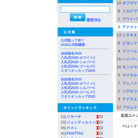
14
ボブズヤ
8
トルナヴ
1
アウトパ
履歴消去
9
アドマイ
13
シラキヌ
公式戦って何？
6
ビヨンド
2026公式戦概要
4
ドリーム
自由指名2026
入札式2026-ホワイトC
15
ハイパー
入札式2026-シルバーC
入札式2026-ゴールドC
10
モンスマ
スタリオンカップ2026
5
マイネル
自由指名2025
7
フェノメ
入札式2025-ホワイトC
入札式2025-シルバーC
2
シゲルツ
入札式2025-ゴールドC
スタリオンカップ2025
3
アドラヌ
12
フロムド
近況コメ
1位
リサーチ
GI
2位
ジェンティルトシ
GI
やはりダー
3位
ＨＡＬ
GI
4位
PGOTTA2
GI