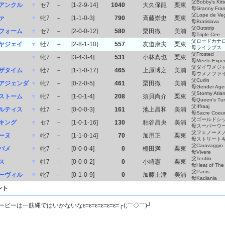
父Bobby's Kitt
アンクル
▼
セ7
－
[1-2-9-14]
1040
大久保龍
栗東
母Granny Fra
父Lope de Ve
ァ
▼
牝7
－
[1-1-0-3]
790
斉藤崇史
栗東
母Bratislava
父Outstrip
フォーム
▼
セ7
－
[2-0-0-12]
580
栗田徹
美浦
母Triple Cee
父ロードカナ
ヤジェイ
▼
牡7
－
[2-8-1-10]
557
友道康夫
栗東
母ライラプス
父Frosted
▼
牝7
－
[3-4-3-4]
531
小林真也
栗東
母Meets Expec
父ダイワメジ
ザタイム
▼
牡7
－
[1-1-0-17]
465
上原博之
美浦
母ウメノファ
父Curlin
アジェンダ
▼
牝7
－
[0-2-0-5]
461
栗田徹
美浦
母Gender Age
父Stormy Atlan
ストーム
▼
牝7
－
[1-0-1-4]
208
須貝尚介
栗東
母Queen's Tur
父Iffraaj
ルティス
▼
牡7
－
[0-0-0-3]
161
池上昌和
美浦
母Sacre Coeu
父ゴールドシ
キング
▼
セ7
－
[1-0-1-16]
130
粕谷昌央
美浦
母スーパーウ
父フェノーメ
ーヌ
▼
牝7
－
[1-1-0-14]
70
加用正
栗東
母ストリート
父Caravaggio
バメ
▼
牝7
－
[0-0-0-4]
0
橋田満
栗東
母Vivere
父Teofilo
ス
▼
牡7
－
[0-0-0-2]
0
小崎憲
栗東
母Heat of The
父Panis
ーヴィル
▼
牝7
－
[0-1-0-9]
0
加藤士津
美浦
母Kadiania
ント
ビーは一筋縄ではいかないなε=ε=ε=ε=ε=ε=┌(;￣◇￣)┘