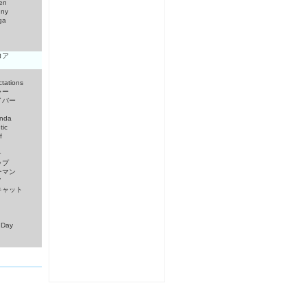
en
nny
ga
ロア
tations
ャー
イバー
nda
tic
f
r
ップ
ーマン
ノ
キャット
 Day