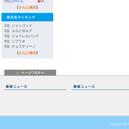
5位
しのくん
GI
【
さらに表示
】
1位
ジャンゴッド
2位
エルドボルグ
3位
ジョドレルバンク
4位
ソブリオ
5位
チェスティーノ
【
さらに表示
】
Copyright (C) 