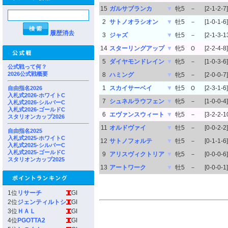
15
ガルサブランカ
▼
牝5
－
[2-1-2-7]
2
サトノオラシオン
▼
牡5
－
[1-0-1-6]
履歴消去
3
ジャズ
▼
牡5
－
[2-1-3-1
14
スターリングアップ
▼
牝5
Ｏ
[2-2-4-8]
5
ダイヤモンドレイン
▼
牝5
－
[1-0-3-6]
公式戦って何？
2026公式戦概要
8
ハミング
▼
牝5
－
[2-0-0-7]
1
スカイサーベイ
▼
牡5
Ｏ
[2-3-1-6]
自由指名2026
入札式2026-ホワイトC
7
シュネルラウフェン
▼
牝5
－
[1-0-0-4]
入札式2026-シルバーC
入札式2026-ゴールドC
6
エヴァンスウィート
▼
牝5
－
[3-2-2-1
スタリオンカップ2026
11
オルドヴァイ
▼
牡5
－
[0-0-2-2]
自由指名2025
入札式2025-ホワイトC
12
サトノフォルテ
▼
牡5
－
[0-1-1-6]
入札式2025-シルバーC
入札式2025-ゴールドC
9
アリスヴィクトリア
▼
牝5
－
[0-0-0-6]
スタリオンカップ2025
13
アートワーク
▼
牡5
－
[0-0-0-1]
1位
リサーチ
GI
2位
ジェンティルトシ
GI
3位
ＨＡＬ
GI
4位
PGOTTA2
GI