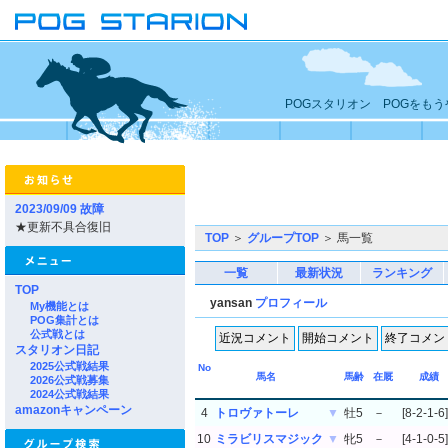
POGスタリオン POGをも
2023/09/09 故障
★更新不具合復旧
TOP
＞
グループTOP
＞ 馬一覧
一覧
最新状況
ランキング
TOP
yansan
プロフィール
My機能とは
POG集計とは
公式戦とは
スタリオン日記
2025公式戦結果
No
馬名
馬齢
在厩
成績
2026公式戦募集
2024公式戦結果
amazonキャンペーン
4
トロヴァトーレ
▼
牡5
－
[8-2-1-6]
10
ミラビリスマジック
▼
牝5
－
[4-1-0-5]