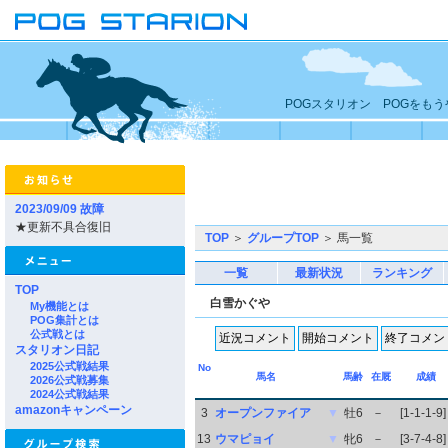
POGスタリオン POGをも
2023/09/09 故障
★更新不具合復旧
TOP
＞
グループTOP
＞ 馬一覧
一覧
最新状況
ランキング
TOP
白雪かぐや
My機能とは
POG集計とは
公式戦とは
スタリオン日記
2025公式戦結果
No
馬名
馬齢
在厩
成績
2026公式戦募集
2024公式戦結果
amazonキャンペーン
3
オープンファイア
▼
牡6
－
[1-1-1-9]
13
ウマピョイ
▼
牝6
－
[3-7-4-8]