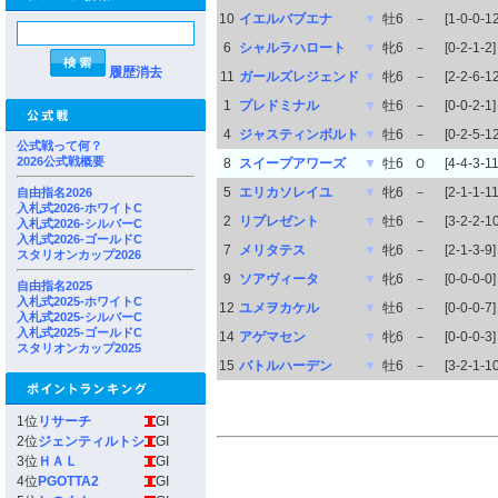
10
イエルバブエナ
▼
牡6
－
[1-0-0-12
6
シャルラハロート
▼
牝6
－
[0-2-1-2]
履歴消去
11
ガールズレジェンド
▼
牝6
－
[2-2-6-12
1
プレドミナル
▼
牡6
－
[0-0-2-1]
4
ジャスティンボルト
▼
牡6
－
[0-2-5-12
公式戦って何？
2026公式戦概要
8
スイープアワーズ
▼
牡6
Ｏ
[4-4-3-11
5
エリカソレイユ
▼
牝6
－
[2-1-1-11
自由指名2026
入札式2026-ホワイトC
2
リプレゼント
▼
牡6
－
[3-2-2-10
入札式2026-シルバーC
入札式2026-ゴールドC
7
メリタテス
▼
牝6
－
[2-1-3-9]
スタリオンカップ2026
9
ソアヴィータ
▼
牝6
－
[0-0-0-0]
自由指名2025
入札式2025-ホワイトC
12
ユメヲカケル
▼
牡6
－
[0-0-0-7]
入札式2025-シルバーC
入札式2025-ゴールドC
14
アゲマセン
▼
牝6
－
[0-0-0-3]
スタリオンカップ2025
15
バトルハーデン
▼
牡6
－
[3-2-1-10
1位
リサーチ
GI
2位
ジェンティルトシ
GI
3位
ＨＡＬ
GI
4位
PGOTTA2
GI