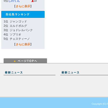
5位
しのくん
GI
【
さらに表示
】
1位
ジャンゴッド
2位
エルドボルグ
3位
ジョドレルバンク
4位
ソブリオ
5位
チェスティーノ
【
さらに表示
】
Copyright (C) 