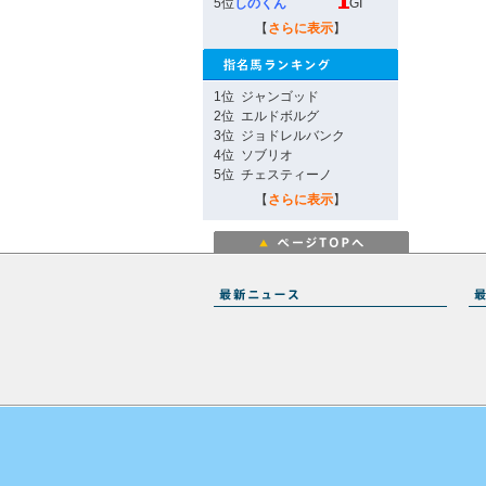
5位
しのくん
GI
【
さらに表示
】
1位
ジャンゴッド
2位
エルドボルグ
3位
ジョドレルバンク
4位
ソブリオ
5位
チェスティーノ
【
さらに表示
】