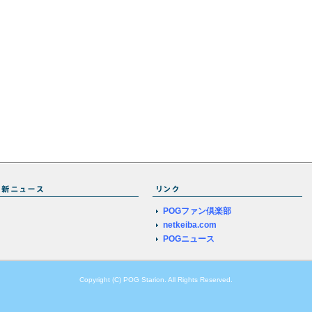
POGファン倶楽部
netkeiba.com
POGニュース
Copyright (C) POG Starion. All Rights Reserved.