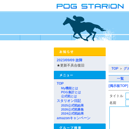
2023/09/09 故障
★更新不具合復旧
TOP
＞
グ
一覧
TOP
[掲示板TOP]
My機能とは
POG集計とは
タイトル
公式戦とは
スタリオン日記
名前
2025公式戦結果
2026公式戦募集
2024公式戦結果
amazonキャンペーン