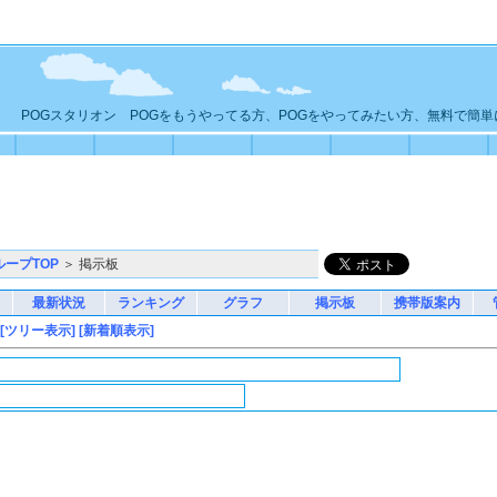
POGスタリオン POGをもうやってる方、POGをやってみたい方、無料で簡
ループTOP
＞ 掲示板
最新状況
ランキング
グラフ
掲示板
携帯版案内
[ツリー表示]
[新着順表示]