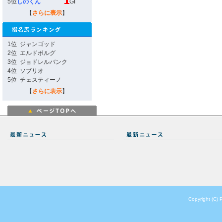
5位
しのくん
GI
【
さらに表示
】
1位
ジャンゴッド
2位
エルドボルグ
3位
ジョドレルバンク
4位
ソブリオ
5位
チェスティーノ
【
さらに表示
】
Copyright (C) 