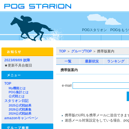
POGスタリオン POGをも
TOP
＞
グループTOP
＞ 携帯版案内
2023/09/09 故障
一覧
最新状況
ランキング
★更新不具合復旧
携帯版案内
TOP
e-mail
My機能とは
POG集計とは
公式戦とは
スタリオン日記
2025公式戦結果
2026公式戦募集
2024公式戦結果
携帯版のURLを携帯メールに送信できま
amazonキャンペーン
迷惑メール対策設定をしている場合、pogst