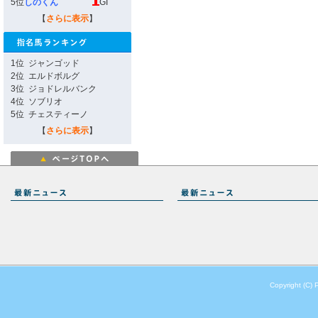
5位
しのくん
GI
【
さらに表示
】
1位
ジャンゴッド
2位
エルドボルグ
3位
ジョドレルバンク
4位
ソブリオ
5位
チェスティーノ
【
さらに表示
】
Copyright (C) 