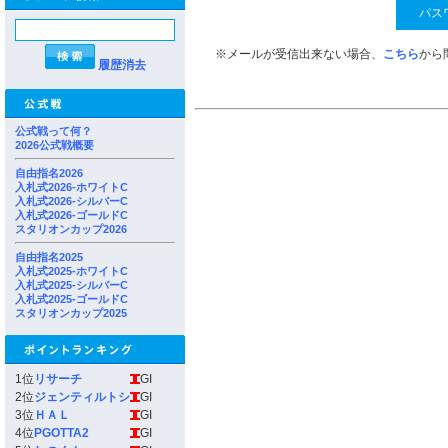
※メールが受信出来ない場合、
こちら
から
履歴消去
公式戦って何？
2026公式戦概要
自由指名2026
入札式2026-ホワイトC
入札式2026-シルバーC
入札式2026-ゴールドC
スタリオンカップ2026
自由指名2025
入札式2025-ホワイトC
入札式2025-シルバーC
入札式2025-ゴールドC
スタリオンカップ2025
1位
リサーチ
GI
2位
ジェンティルトシ
GI
3位
ＨＡＬ
GI
4位
PGOTTA2
GI