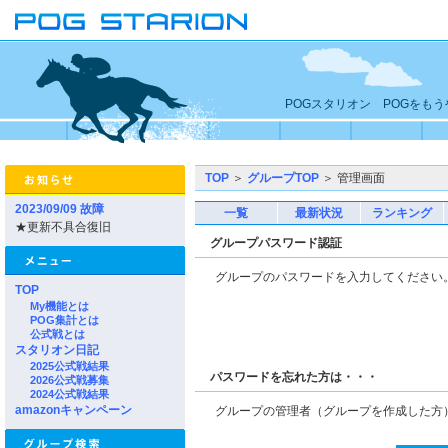
POGスタリオン POGをも
TOP
＞
グループTOP
＞ 管理画面
2023/09/09 故障
一覧
最新状況
ランキング
★更新不具合復旧
グループパスワード認証
グループのパスワードを入力してくださ
TOP
My機能とは
POG集計とは
公式戦とは
スタリオン日記
2025公式戦結果
パスワードを忘れた方は・・・
2026公式戦募集
2024公式戦結果
amazonキャンペーン
グループの管理者（グループを作成した方