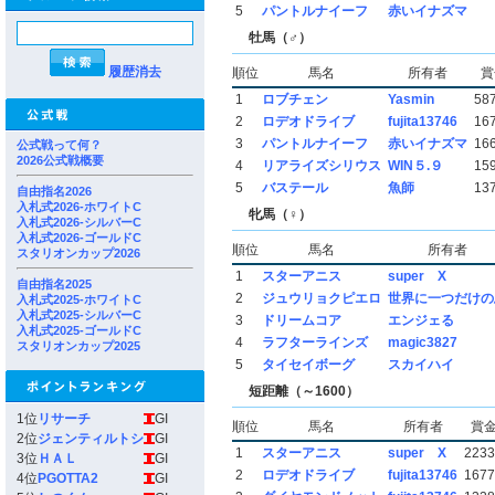
5
パントルナイーフ
赤いイナズマ
牡馬（♂）
履歴消去
順位
馬名
所有者
賞
1
ロブチェン
Yasmin
58
2
ロデオドライブ
fujita13746
16
3
パントルナイーフ
赤いイナズマ
16
公式戦って何？
2026公式戦概要
4
リアライズシリウス
WIN５.９
15
5
バステール
魚師
13
自由指名2026
入札式2026-ホワイトC
牝馬（♀）
入札式2026-シルバーC
入札式2026-ゴールドC
順位
馬名
所有者
スタリオンカップ2026
1
スターアニス
super X
自由指名2025
2
ジュウリョクピエロ
世界に一つだけの
入札式2025-ホワイトC
入札式2025-シルバーC
3
ドリームコア
エンジェる
入札式2025-ゴールドC
4
ラフターラインズ
magic3827
スタリオンカップ2025
5
タイセイボーグ
スカイハイ
短距離（～1600）
1位
リサーチ
GI
順位
馬名
所有者
賞
2位
ジェンティルトシ
GI
1
スターアニス
super X
2233
3位
ＨＡＬ
GI
2
ロデオドライブ
fujita13746
1677
4位
PGOTTA2
GI