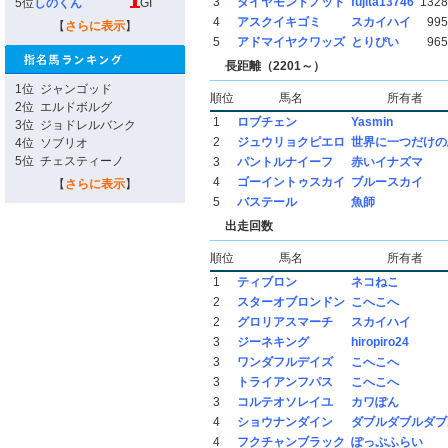
3
ダイヤモンドノット
fujita13746
1328
5位
しのくん
GI
4
アスクイキゴミ
スカイハイ
995
【
さらに表示
】
5
アドマイヤクワッズ
とりぴい
965
長距離（2201～）
1位
ジャンゴッド
順位
馬名
所有者
2位
エルドボルグ
1
ロブチェン
Yasmin
3位
ジョドレルバンク
2
ジュウリョクピエロ
世界に一つだけの
4位
ソブリオ
5位
チェスティーノ
3
パントルナイーフ
赤いイナズマ
4
ゴーイントゥスカイ
ブルースカイ
【
さらに表示
】
5
バステール
魚師
出走回数
順位
馬名
所有者
1
ティブロン
ネコねこ
2
スターオブロンドン
こへこへ
2
グロリアスマーチ
スカイハイ
3
ジーネキング
hiropiro24
3
ワンダフルデイズ
こへこへ
3
トライアンフパス
こへこへ
3
コルテオソレイユ
カワぽん
4
ショウナンダイン
ダブルダブルダブ
4
フクチャンブラック
ぽっぷふらい