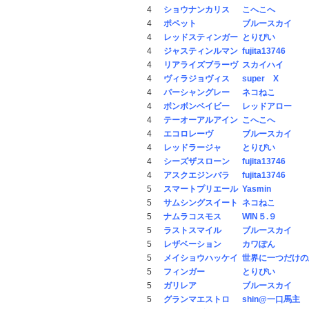
4
ショウナンカリス
こへこへ
4
ポペット
ブルースカイ
4
レッドスティンガー
とりぴい
4
ジャスティンルマン
fujita13746
4
リアライズブラーヴ
スカイハイ
4
ヴィラジョヴィス
super X
4
パーシャングレー
ネコねこ
4
ボンボンベイビー
レッドアロー
4
テーオーアルアイン
こへこへ
4
エコロレーヴ
ブルースカイ
4
レッドラージャ
とりぴい
4
シーズザスローン
fujita13746
4
アスクエジンバラ
fujita13746
5
スマートプリエール
Yasmin
5
サムシングスイート
ネコねこ
5
ナムラコスモス
WIN５.９
5
ラストスマイル
ブルースカイ
5
レザベーション
カワぽん
5
メイショウハッケイ
世界に一つだけの
5
フィンガー
とりぴい
5
ガリレア
ブルースカイ
5
グランマエストロ
shin@一口馬主