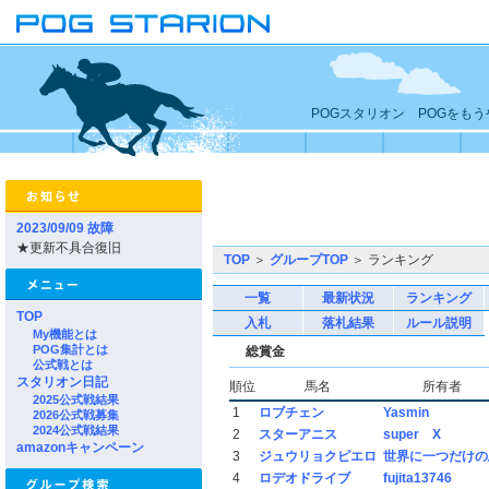
POGスタリオン POGをも
2023/09/09 故障
★更新不具合復旧
TOP
＞
グループTOP
＞ ランキング
一覧
最新状況
ランキング
TOP
入札
落札結果
ルール説明
My機能とは
POG集計とは
総賞金
公式戦とは
スタリオン日記
順位
馬名
所有者
2025公式戦結果
1
ロブチェン
Yasmin
2026公式戦募集
2024公式戦結果
2
スターアニス
super X
amazonキャンペーン
3
ジュウリョクピエロ
世界に一つだけの
4
ロデオドライブ
fujita13746