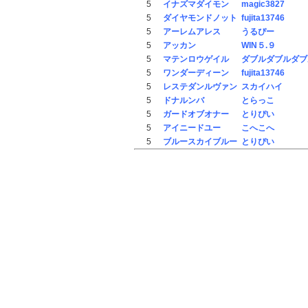
5
イナズマダイモン
magic3827
5
ダイヤモンドノット
fujita13746
5
アーレムアレス
うるぴー
5
アッカン
WIN５.９
5
マテンロウゲイル
ダブルダブルダブ
5
ワンダーディーン
fujita13746
5
レステダンルヴァン
スカイハイ
5
ドナルンバ
とらっこ
5
ガードオブオナー
とりぴい
5
アイニードユー
こへこへ
5
ブルースカイブルー
とりぴい