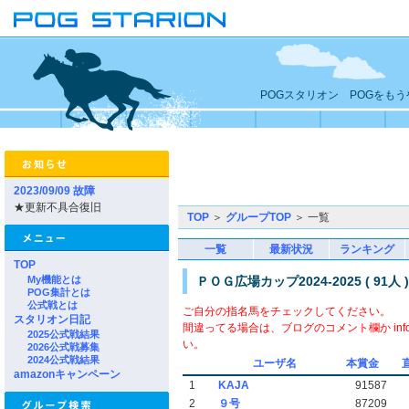
POGスタリオン POGをも
2023/09/09 故障
★更新不具合復旧
TOP
＞
グループTOP
＞ 一覧
一覧
最新状況
ランキング
TOP
My機能とは
ＰＯＧ広場カップ2024-2025 ( 91人 )
POG集計とは
公式戦とは
ご自分の指名馬をチェックしてください。
スタリオン日記
間違ってる場合は、ブログのコメント欄か info▲
2025公式戦結果
い。
2026公式戦募集
2024公式戦結果
ユーザ名
本賞金
amazonキャンペーン
1
KAJA
91587
2
９号
87209