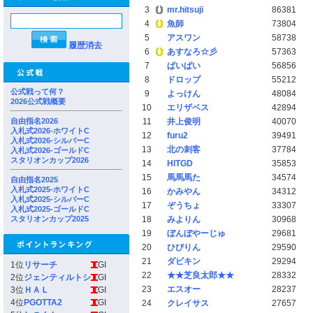
3
mr.hitsuji
86381
4
魚師
73804
5
アスワン
58738
履歴消去
6
あすなろ☆彡
57363
7
ぱいぱい
56856
8
ドロップ
55212
公式戦って何？
9
よっけん
48084
2026公式戦概要
10
エリザベス
42894
自由指名2026
11
井上俊明
40070
入札式2026-ホワイトC
12
furu2
39491
入札式2026-シルバーC
13
北の刺客
37784
入札式2026-ゴールドC
スタリオンカップ2026
14
HITGD
35853
15
馬馬馬た
34574
自由指名2025
入札式2025-ホワイトC
16
かみやん
34312
入札式2025-シルバーC
17
ぞうちょ
33307
入札式2025-ゴールドC
スタリオンカップ2025
18
みよりん
30968
19
ぼんぼやーじゅ
29681
20
ひびりん
29590
21
ダビキン
29294
1位
リサーチ
GI
22
★★芝良太郎★★
28332
2位
ジェンティルトシ
GI
23
エスオー
28237
3位
ＨＡＬ
GI
4位
PGOTTA2
GI
24
クレイサス
27657