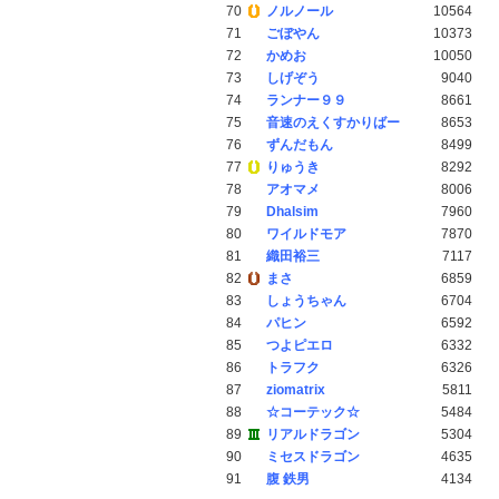
70
ノルノール
10564
71
ごぼやん
10373
72
かめお
10050
73
しげぞう
9040
74
ランナー９９
8661
75
音速のえくすかりばー
8653
76
ずんだもん
8499
77
りゅうき
8292
78
アオマメ
8006
79
Dhalsim
7960
80
ワイルドモア
7870
81
織田裕三
7117
82
まさ
6859
83
しょうちゃん
6704
84
パヒン
6592
85
つよピエロ
6332
86
トラフク
6326
87
ziomatrix
5811
88
☆コーテック☆
5484
89
リアルドラゴン
5304
90
ミセスドラゴン
4635
91
腹 鉄男
4134