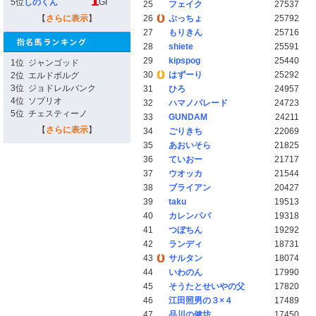
5位
しのくん
GI
25
フェイク
27537
【
さらに表示
】
26
ぷっちょ
25792
27
もりきん
25716
28
shiete
25591
29
kipspog
25440
1位
ジャンゴッド
30
はずーり
25292
2位
エルドボルグ
3位
ジョドレルバンク
31
ひろ
24957
4位
ソブリオ
32
ハマノパレード
24723
5位
チェスティーノ
33
GUNDAM
24211
【
さらに表示
】
34
ごりきち
22069
35
あおいそら
21825
36
ていおー
21717
37
ウオッカ
21544
38
ブライアン
20427
39
taku
19513
40
カレンパパ
19318
41
つぼちん
19292
42
ランディ
18731
43
サルタン
18074
44
いわのん
17990
45
そうたとせいやの父
17820
46
江田照男の３×４
17489
47
品川の健坊
17450