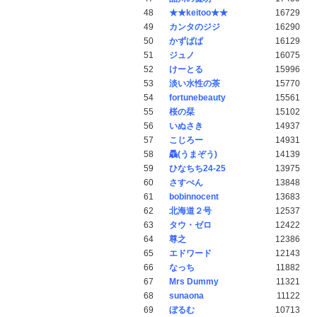
48
★★keitoo★★
16729
49
カンタのジジ
16290
50
かずぱぱ
16129
51
ジュノ
16075
52
けーとる
15996
53
淡い水性の茶
15770
54
fortunebeauty
15561
55
桜の栞
15102
56
いぬさき
14937
57
こじろー
14931
58
驫(うまぞう)
14139
59
ひなちち24-25
13975
60
さすぺん
13848
61
bobinnocent
13683
62
北海道２号
12537
63
タウ・ゼロ
12422
64
尊之
12386
65
エドワード
12143
66
なっち
11882
67
Mrs Dummy
11321
68
sunaona
11122
69
ぼるむ
10713