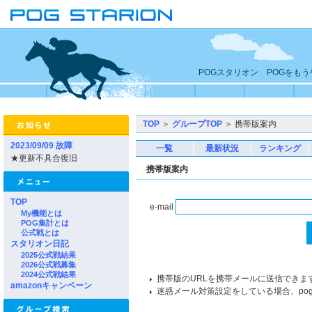
POGスタリオン POGをも
TOP
＞
グループTOP
＞ 携帯版案内
2023/09/09 故障
一覧
最新状況
ランキング
★更新不具合復旧
携帯版案内
TOP
e-mail
My機能とは
POG集計とは
公式戦とは
スタリオン日記
2025公式戦結果
2026公式戦募集
2024公式戦結果
携帯版のURLを携帯メールに送信できま
amazonキャンペーン
迷惑メール対策設定をしている場合、pogst