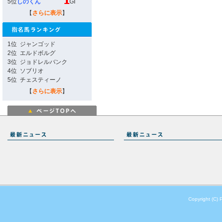
5位
しのくん
GI
【
さらに表示
】
1位
ジャンゴッド
2位
エルドボルグ
3位
ジョドレルバンク
4位
ソブリオ
5位
チェスティーノ
【
さらに表示
】
Copyright (C) 