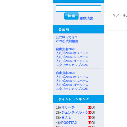
※メール
履歴消去
公式戦って何？
2026公式戦概要
自由指名2026
入札式2026-ホワイトC
入札式2026-シルバーC
入札式2026-ゴールドC
スタリオンカップ2026
自由指名2025
入札式2025-ホワイトC
入札式2025-シルバーC
入札式2025-ゴールドC
スタリオンカップ2025
1位
リサーチ
GI
2位
ジェンティルトシ
GI
3位
ＨＡＬ
GI
4位
PGOTTA2
GI