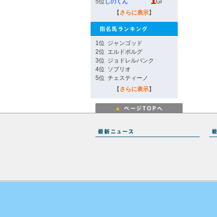
5位
しのくん
GI
【
さらに表示
】
1位
ジャンゴッド
2位
エルドボルグ
3位
ジョドレルバンク
4位
ソブリオ
5位
チェスティーノ
【
さらに表示
】