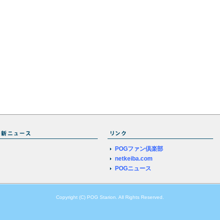
POGファン倶楽部
netkeiba.com
POGニュース
Copyright (C) POG Starion. All Rights Reserved.