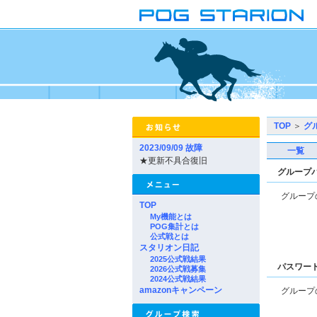
TOP
＞
グ
2023/09/09 故障
一覧
★更新不具合復旧
グループ
グループ
TOP
My機能とは
POG集計とは
公式戦とは
スタリオン日記
2025公式戦結果
パスワー
2026公式戦募集
2024公式戦結果
amazonキャンペーン
グループ