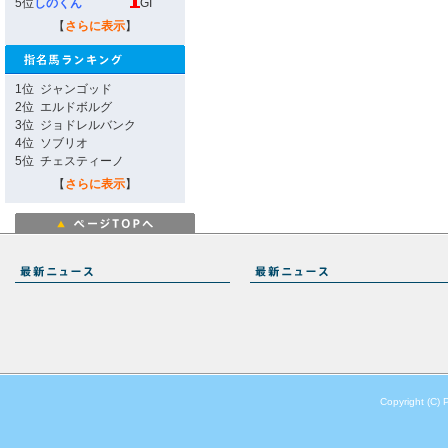
5位
しのくん
GI
【
さらに表示
】
1位
ジャンゴッド
2位
エルドボルグ
3位
ジョドレルバンク
4位
ソブリオ
5位
チェスティーノ
【
さらに表示
】
Copyright (C) 