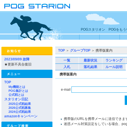
POGスタリオン POGをも
TOP
＞
グループTOP
＞ 携帯版案内
2023/09/09 故障
一覧
最新状況
ランキング
★更新不具合復旧
入札
落札結果
ルール説明
携帯版案内
TOP
My機能とは
e-mail
POG集計とは
公式戦とは
スタリオン日記
2025公式戦結果
2026公式戦募集
2024公式戦結果
amazonキャンペーン
携帯版のURLを携帯メールに送信できま
迷惑メール対策設定をしている場合、pogst