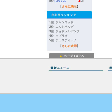
5位
しのくん
GI
【
さらに表示
】
1位
ジャンゴッド
2位
エルドボルグ
3位
ジョドレルバンク
4位
ソブリオ
5位
チェスティーノ
【
さらに表示
】