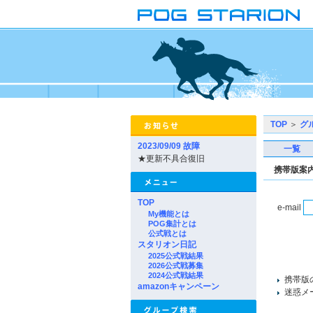
TOP
＞
グ
2023/09/09 故障
一覧
★更新不具合復旧
携帯版案
TOP
e-mail
My機能とは
POG集計とは
公式戦とは
スタリオン日記
2025公式戦結果
2026公式戦募集
2024公式戦結果
携帯版
amazonキャンペーン
迷惑メー