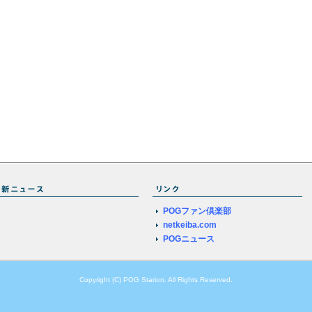
POGファン倶楽部
netkeiba.com
POGニュース
Copyright (C) POG Starion. All Rights Reserved.