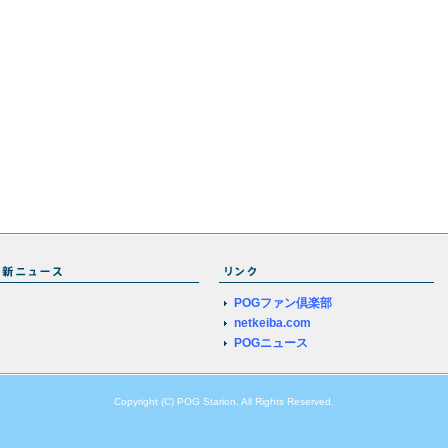
POGファン倶楽部
netkeiba.com
POGニュース
Copyright (C) POG Starion. All Rights Reserved.