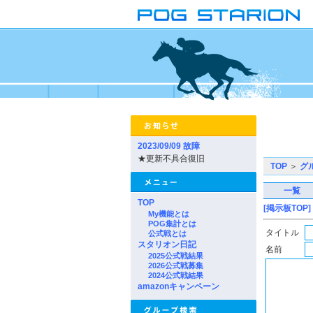
2023/09/09 故障
★更新不具合復旧
TOP
＞
グ
一覧
TOP
[掲示板TOP]
My機能とは
POG集計とは
タイトル
公式戦とは
スタリオン日記
名前
2025公式戦結果
2026公式戦募集
2024公式戦結果
amazonキャンペーン