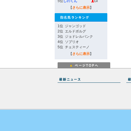
5位
しのくん
GI
【
さらに表示
】
1位
ジャンゴッド
2位
エルドボルグ
3位
ジョドレルバンク
4位
ソブリオ
5位
チェスティーノ
【
さらに表示
】