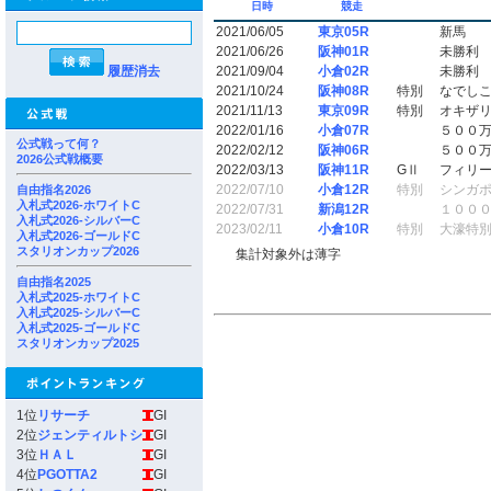
日時
競走
2021/06/05
東京05R
新馬
2021/06/26
阪神01R
未勝利
履歴消去
2021/09/04
小倉02R
未勝利
2021/10/24
阪神08R
特別
なでし
2021/11/13
東京09R
特別
オキザ
2022/01/16
小倉07R
５００
公式戦って何？
2022/02/12
阪神06R
５００
2026公式戦概要
2022/03/13
阪神11R
GⅡ
フィリ
2022/07/10
小倉12R
特別
シンガ
自由指名2026
入札式2026-ホワイトC
2022/07/31
新潟12R
１００
入札式2026-シルバーC
2023/02/11
小倉10R
特別
大濠特
入札式2026-ゴールドC
スタリオンカップ2026
集計対象外は薄字
自由指名2025
入札式2025-ホワイトC
入札式2025-シルバーC
入札式2025-ゴールドC
スタリオンカップ2025
1位
リサーチ
GI
2位
ジェンティルトシ
GI
3位
ＨＡＬ
GI
4位
PGOTTA2
GI