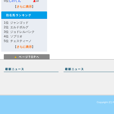
5位
しのくん
GI
【
さらに表示
】
1位
ジャンゴッド
2位
エルドボルグ
3位
ジョドレルバンク
4位
ソブリオ
5位
チェスティーノ
【
さらに表示
】
Copyright (C) 