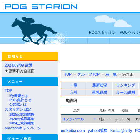
POGスタリオン POGをも
2023/09/09 故障
★更新不具合復旧
TOP
＞
グループTOP
＞
馬一覧
＞ 馬詳細
一覧
最新状況
ランキング
TOP
入札
落札結果
ルール説明
My機能とは
POG集計とは
馬詳細
公式戦とは
スタリオン日記
馬名
馬齢
在厩
成績
2025公式戦結果
2026公式戦募集
コンクパール
▼
牝7
－
[2-1-3-5]
19
2024公式戦結果
amazonキャンペーン
netkeiba.com
yahoo!競馬
Keiba@nifty
PO