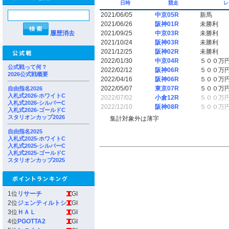
日時
競走
レ
2021/06/05
中京05R
新馬
2021/06/26
阪神01R
未勝利
履歴消去
2021/09/25
中京03R
未勝利
2021/10/24
阪神03R
未勝利
2021/12/25
阪神02R
未勝利
2022/01/30
中京04R
５００万
公式戦って何？
2022/02/12
阪神06R
５００万
2026公式戦概要
2022/04/16
阪神06R
５００万
2022/05/07
東京07R
５００万
自由指名2026
入札式2026-ホワイトC
2022/07/02
小倉12R
５００万
入札式2026-シルバーC
2022/12/10
阪神08R
５００万
入札式2026-ゴールドC
スタリオンカップ2026
集計対象外は薄字
自由指名2025
入札式2025-ホワイトC
入札式2025-シルバーC
入札式2025-ゴールドC
スタリオンカップ2025
1位
リサーチ
GI
2位
ジェンティルトシ
GI
3位
ＨＡＬ
GI
4位
PGOTTA2
GI