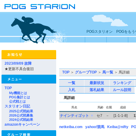
POGスタリオン POGをも
2023/09/09 故障
★更新不具合復旧
TOP
＞
グループTOP
＞
馬一覧
＞ 馬詳細
一覧
最新状況
ランキング
TOP
入札
落札結果
ルール説明
My機能とは
POG集計とは
馬詳細
公式戦とは
スタリオン日記
馬名
馬齢
在厩
成績
2025公式戦結果
2026公式戦募集
ナインティゴット
▼
セ7
－
[1-1-1-8]
1
2024公式戦結果
amazonキャンペーン
netkeiba.com
yahoo!競馬
Keiba@nifty
PO