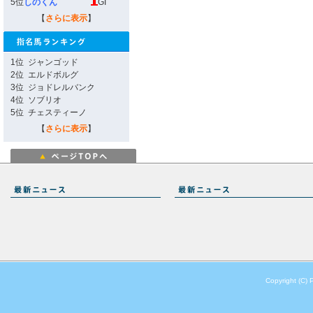
5位
しのくん
GI
【
さらに表示
】
1位
ジャンゴッド
2位
エルドボルグ
3位
ジョドレルバンク
4位
ソブリオ
5位
チェスティーノ
【
さらに表示
】
Copyright (C) 