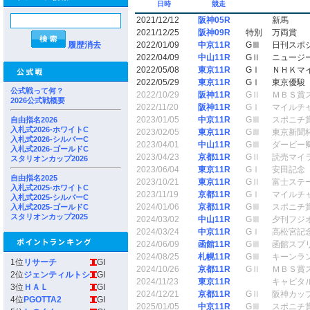
日時
競走
2021/12/12
阪神05R
新馬
2021/12/25
阪神09R
特別
万両賞
履歴消去
2022/01/09
中京11R
GⅢ
日刊スポ
2022/04/09
中山11R
GⅡ
ニュージ
2022/05/08
東京11R
GⅠ
ＮＨＫマ
2022/05/29
東京11R
GⅠ
東京優駿
公式戦って何？
2022/10/29
阪神11R
GⅡ
ＭＢＳ賞
2026公式戦概要
2022/11/20
阪神11R
GⅠ
マイルチ
2023/01/05
中京11R
GⅢ
スポニチ
自由指名2026
入札式2026-ホワイトC
2023/02/05
東京11R
GⅢ
東京新聞
入札式2026-シルバーC
2023/04/01
中山11R
GⅢ
ダービー
入札式2026-ゴールドC
2023/04/23
京都11R
GⅡ
読売マイ
スタリオンカップ2026
2023/06/04
東京11R
GⅠ
安田記念
自由指名2025
2023/10/21
東京11R
GⅡ
富士ステ
入札式2025-ホワイトC
2023/11/19
京都11R
GⅠ
マイルチ
入札式2025-シルバーC
2024/01/06
京都11R
GⅢ
スポニチ
入札式2025-ゴールドC
スタリオンカップ2025
2024/03/02
中山11R
GⅢ
夕刊フジ
2024/03/24
中京11R
GⅠ
高松宮記
2024/06/09
函館11R
GⅢ
函館スプ
2024/08/25
札幌11R
GⅢ
キーンラ
1位
リサーチ
GI
2024/10/26
京都11R
GⅡ
ＭＢＳ賞
2位
ジェンティルトシ
GI
2024/11/23
東京11R
キャピタ
3位
ＨＡＬ
GI
2024/12/21
京都11R
GⅡ
阪神カッ
4位
PGOTTA2
GI
2025/01/05
中京11R
GⅢ
スポニチ