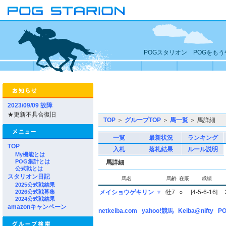
POGスタリオン POGをも
2023/09/09 故障
★更新不具合復旧
TOP
＞
グループTOP
＞
馬一覧
＞ 馬詳細
一覧
最新状況
ランキング
TOP
入札
落札結果
ルール説明
My機能とは
POG集計とは
馬詳細
公式戦とは
スタリオン日記
馬名
馬齢
在厩
成績
2025公式戦結果
2026公式戦募集
メイショウゲキリン
▼
牡7
○
[4-5-6-16]
2024公式戦結果
amazonキャンペーン
netkeiba.com
yahoo!競馬
Keiba@nifty
PO