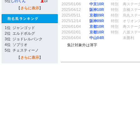
5位
しのくん
GI
2025/01/06
中京10R
特別
寿ステー
【
さらに表示
】
2025/04/12
阪神10R
特別
京橋ステ
2025/05/11
京都09R
特別
烏丸ステ
2025/12/14
阪神09R
特別
オリオン
2026/01/04
京都10R
特別
寿ステー
1位
ジャンゴッド
2026/02/01
京都10R
特別
八坂ステ
2位
エルドボルグ
2026/04/04
中山04R
未勝利
3位
ジョドレルバンク
4位
ソブリオ
集計対象外は薄字
5位
チェスティーノ
【
さらに表示
】