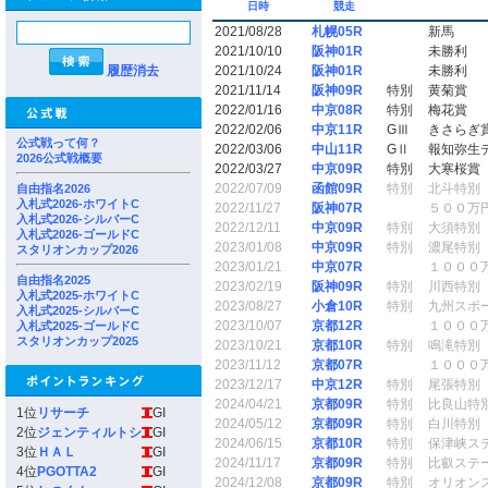
日時
競走
2021/08/28
札幌05R
新馬
2021/10/10
阪神01R
未勝利
履歴消去
2021/10/24
阪神01R
未勝利
2021/11/14
阪神09R
特別
黄菊賞
2022/01/16
中京08R
特別
梅花賞
2022/02/06
中京11R
GⅢ
きさらぎ
公式戦って何？
2022/03/06
中山11R
GⅡ
報知弥生
2026公式戦概要
2022/03/27
中京09R
特別
大寒桜賞
2022/07/09
函館09R
特別
北斗特別
自由指名2026
入札式2026-ホワイトC
2022/11/27
阪神07R
５００万
入札式2026-シルバーC
2022/12/11
中京09R
特別
大須特別
入札式2026-ゴールドC
2023/01/08
中京09R
特別
濃尾特別
スタリオンカップ2026
2023/01/21
中京07R
１０００
自由指名2025
2023/02/19
阪神09R
特別
川西特別
入札式2025-ホワイトC
2023/08/27
小倉10R
特別
九州スポ
入札式2025-シルバーC
2023/10/07
京都12R
１０００
入札式2025-ゴールドC
スタリオンカップ2025
2023/10/21
京都10R
特別
鳴滝特別
2023/11/12
京都07R
１０００
2023/12/17
中京12R
特別
尾張特別
2024/04/21
京都09R
特別
比良山特
1位
リサーチ
GI
2024/05/12
京都09R
特別
白川特別
2位
ジェンティルトシ
GI
2024/06/15
京都10R
特別
保津峡ス
3位
ＨＡＬ
GI
2024/11/17
京都09R
特別
比叡ステ
4位
PGOTTA2
GI
2024/12/08
京都09R
特別
オリオン