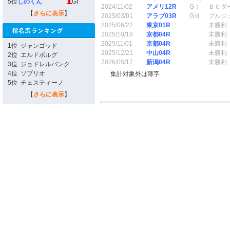
5位
しのくん
GI
2024/11/02
アメリ12R
GⅠ
ＢＣダ
【
さらに表示
】
2025/03/01
アラブ03R
GⅢ
ブルジ
2025/06/22
東京01R
未勝利
2025/10/18
京都04R
未勝利
2025/11/01
京都04R
未勝利
1位
ジャンゴッド
2025/12/21
中山04R
未勝利
2位
エルドボルグ
2026/05/17
新潟04R
未勝利
3位
ジョドレルバンク
4位
ソブリオ
集計対象外は薄字
5位
チェスティーノ
【
さらに表示
】