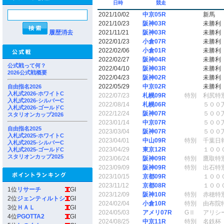
日時
競走
2021/10/02
中京05R
新馬
2021/10/23
阪神03R
未勝利
履歴消去
2021/11/21
阪神03R
未勝利
2022/01/23
小倉07R
未勝利
2022/02/06
小倉01R
未勝利
2022/02/27
阪神04R
未勝利
公式戦って何？
2022/04/10
阪神03R
未勝利
2026公式戦概要
2022/04/23
阪神02R
未勝利
2022/05/29
中京02R
未勝利
自由指名2026
入札式2026-ホワイトC
2022/07/23
札幌09R
特別
利尻特
入札式2026-シルバーC
2022/08/14
札幌06R
５００
入札式2026-ゴールドC
2022/12/24
阪神07R
５００
スタリオンカップ2026
2023/01/14
中京07R
５００
自由指名2025
2023/03/04
阪神07R
５００
入札式2025-ホワイトC
2023/04/01
中山09R
特別
千葉日
入札式2025-シルバーC
2023/04/29
東京12R
１００
入札式2025-ゴールドC
スタリオンカップ2025
2023/06/24
阪神09R
特別
鷹取特
2023/09/09
阪神09R
特別
出石特
2023/10/15
京都09R
１００
2023/11/12
京都08R
１００
1位
リサーチ
GI
2023/12/09
阪神10R
特別
赤穂特
2位
ジェンティルトシ
GI
2024/02/04
小倉10R
特別
由布院
3位
ＨＡＬ
GI
2024/05/03
アメリ07R
GⅡ
アリシ
4位
PGOTTA2
GI
2024/08/25
中京11R
特別
名鉄杯