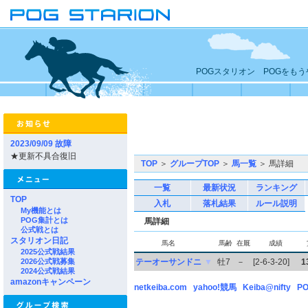
POGスタリオン POGをも
2023/09/09 故障
★更新不具合復旧
TOP
＞
グループTOP
＞
馬一覧
＞ 馬詳細
一覧
最新状況
ランキング
TOP
入札
落札結果
ルール説明
My機能とは
POG集計とは
馬詳細
公式戦とは
スタリオン日記
馬名
馬齢
在厩
成績
2025公式戦結果
2026公式戦募集
テーオーサンドニ
▼
牡7
－
[2-6-3-20]
1
2024公式戦結果
amazonキャンペーン
netkeiba.com
yahoo!競馬
Keiba@nifty
PO