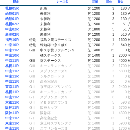
競走
レース名
距離
順位
賞金
札幌05R
新馬
芝 1200
3
180
函館01R
未勝利
芝 1200
3
130
函館01R
未勝利
芝 1200
3
130
札幌02R
未勝利
芝 1500
5
51
中山02R
未勝利
ダ 1800
5
51
新潟02R
未勝利
芝 1200
1
510
福島10R
特別
福島２歳ステークス
芝 1200
1
1600
中京10R
特別
報知杯中京２歳Ｓ
芝 1200
2
640
中京11R
GⅢ
中スポ賞ファルコンＳ
芝 1400
15
0
中京10R
橘ステークス
芝 1400
1
2000
中京11R
GⅢ
葵ステークス
芝 1200
1
4000
札幌11R
GⅢ
キーンランドカップ
芝 1200
2
1700
中山11R
GⅠ
スプリンターズＳ
芝 1200
2
6800
中京11R
GⅢ
シルクロードＳ
芝 1200
7
0
中京11R
GⅠ
高松宮記念
芝 1200
10
0
東京11R
GⅡ
京王杯スプリングＣ
芝 1400
2
2400
札幌11R
GⅢ
キーンランドカップ
芝 1200
16
0
中山11R
GⅠ
スプリンターズＳ
芝 1200
6
0
京都11R
GⅡ
ＭＢＳ賞スワンＳ
芝 1400
5
590
阪神11R
GⅡ
阪神カップ
芝 1400
1
6700
阪神11R
GⅢ
阪急杯
芝 1400
1
4300
中京11R
GⅠ
高松宮記念
芝 1200
12
0
東京11R
GⅡ
京王杯スプリングＣ
芝 1400
1
5900
中山11R
GⅠ
スプリンターズＳ
芝 1200
5
1700