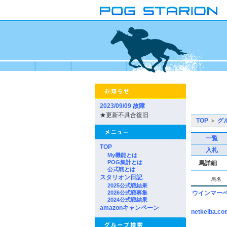
2023/09/09 故障
★更新不具合復旧
TOP
＞
グ
一覧
TOP
入札
My機能とは
POG集計とは
馬詳細
公式戦とは
スタリオン日記
馬名
2025公式戦結果
2026公式戦募集
ウインマー
2024公式戦結果
amazonキャンペーン
netkeiba.co