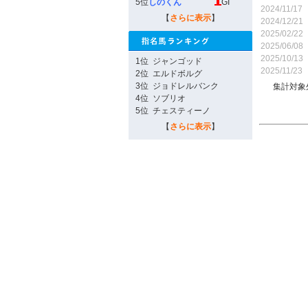
5位
しのくん
GI
2024/11/17
【
さらに表示
】
2024/12/21
2025/02/22
2025/06/08
2025/10/13
1位
ジャンゴッド
2025/11/23
2位
エルドボルグ
3位
ジョドレルバンク
集計対象
4位
ソブリオ
5位
チェスティーノ
【
さらに表示
】