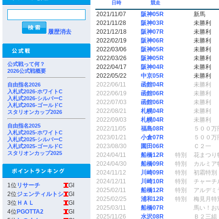
日時
競走
2021/11/07
阪神05R
新馬
2021/11/28
阪神03R
未勝利
履歴消去
2021/12/18
阪神07R
未勝利
2022/02/19
阪神06R
未勝利
2022/03/06
阪神05R
未勝利
2022/03/26
阪神05R
未勝利
公式戦って何？
2022/04/17
阪神04R
未勝利
2026公式戦概要
2022/05/22
中京05R
未勝利
2022/06/11
函館04R
未勝利
自由指名2026
入札式2026-ホワイトC
2022/06/19
函館06R
未勝利
入札式2026-シルバーC
2022/07/03
函館06R
未勝利
入札式2026-ゴールドC
2022/08/21
札幌04R
未勝利
スタリオンカップ2026
2022/09/03
札幌04R
未勝利
自由指名2025
2022/11/05
福島08R
５００万
入札式2025-ホワイトC
2023/01/21
小倉07R
５００万
入札式2025-シルバーC
2023/08/30
園田06R
Ｃ２一
入札式2025-ゴールドC
スタリオンカップ2025
2024/04/11
船橋12R
特別
花まつり
2024/04/30
船橋09R
特別
カルミア
2024/11/12
川崎09R
特別
初霜特別
2024/12/11
川崎10R
特別
チャーチ
1位
リサーチ
GI
2025/02/11
船橋12R
特別
アルデミ
2位
ジェンティルトシ
GI
2025/02/25
浦和12R
特別
梅見月特
3位
ＨＡＬ
GI
2025/03/11
船橋07R
馬い！お
4位
PGOTTA2
GI
2025/11/26
水沢08R
Ｂ２三組