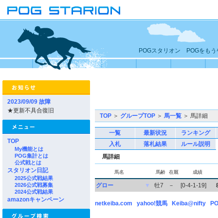
POGスタリオン POGをも
2023/09/09 故障
★更新不具合復旧
TOP
＞
グループTOP
＞
馬一覧
＞ 馬詳細
一覧
最新状況
ランキング
TOP
入札
落札結果
ルール説明
My機能とは
POG集計とは
馬詳細
公式戦とは
スタリオン日記
馬名
馬齢
在厩
成績
2025公式戦結果
2026公式戦募集
グロー
▼
牡7
－
[0-4-1-19]
2024公式戦結果
amazonキャンペーン
netkeiba.com
yahoo!競馬
Keiba@nifty
PO