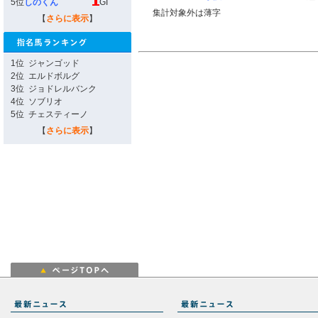
5位
しのくん
GI
集計対象外は薄字
【
さらに表示
】
1位
ジャンゴッド
2位
エルドボルグ
3位
ジョドレルバンク
4位
ソブリオ
5位
チェスティーノ
【
さらに表示
】