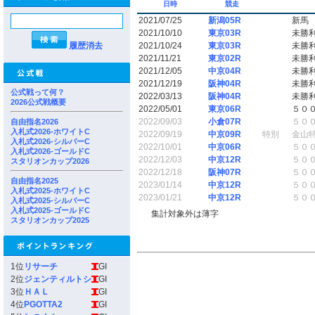
日時
競走
2021/07/25
新潟05R
新馬
2021/10/10
東京03R
未勝
履歴消去
2021/10/24
東京03R
未勝
2021/11/21
東京02R
未勝
2021/12/05
中京04R
未勝
2021/12/19
阪神04R
未勝
公式戦って何？
2022/03/13
阪神04R
未勝
2026公式戦概要
2022/05/01
東京06R
５０
2022/09/03
小倉07R
５０
自由指名2026
入札式2026-ホワイトC
2022/09/19
中京09R
特別
金山
入札式2026-シルバーC
2022/10/01
中京06R
５０
入札式2026-ゴールドC
2022/12/03
中京12R
５０
スタリオンカップ2026
2022/12/18
阪神07R
５０
自由指名2025
2023/01/14
中京12R
５０
入札式2025-ホワイトC
2023/01/21
中京12R
５０
入札式2025-シルバーC
入札式2025-ゴールドC
集計対象外は薄字
スタリオンカップ2025
1位
リサーチ
GI
2位
ジェンティルトシ
GI
3位
ＨＡＬ
GI
4位
PGOTTA2
GI