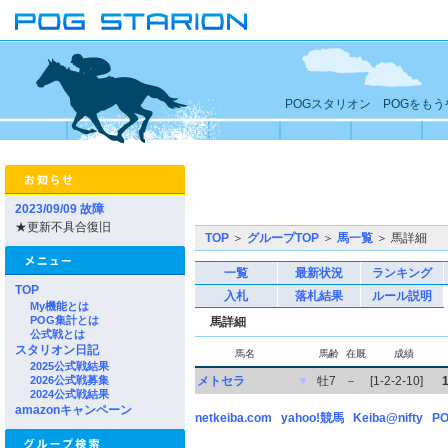
POGスタリオン POGをも
2023/09/09 故障
★更新不具合復旧
TOP
＞
グループTOP
＞
馬一覧
＞ 馬詳細
一覧
最新状況
ランキング
TOP
入札
落札結果
ルール説明
My機能とは
POG集計とは
馬詳細
公式戦とは
スタリオン日記
馬名
馬齢
在厩
成績
2025公式戦結果
2026公式戦募集
メトセラ
▼
牡7
－
[1-2-2-10]
2024公式戦結果
amazonキャンペーン
netkeiba.com
yahoo!競馬
Keiba@nifty
PO