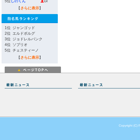
5位
しのくん
GI
【
さらに表示
】
1位
ジャンゴッド
2位
エルドボルグ
3位
ジョドレルバンク
4位
ソブリオ
5位
チェスティーノ
【
さらに表示
】
Copyright (C) 