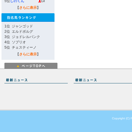
5位
しのくん
GI
【
さらに表示
】
1位
ジャンゴッド
2位
エルドボルグ
3位
ジョドレルバンク
4位
ソブリオ
5位
チェスティーノ
【
さらに表示
】
Copyright (C) 