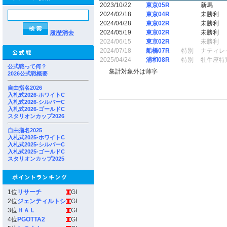
2023/10/22
東京05R
新馬
2024/02/18
東京04R
未勝利
2024/04/28
東京02R
未勝利
2024/05/19
東京02R
未勝利
履歴消去
2024/06/15
東京02R
未勝利
2024/07/18
船橋07R
特別
ナティレ
2025/04/24
浦和08R
特別
牡牛座特
公式戦って何？
集計対象外は薄字
2026公式戦概要
自由指名2026
入札式2026-ホワイトC
入札式2026-シルバーC
入札式2026-ゴールドC
スタリオンカップ2026
自由指名2025
入札式2025-ホワイトC
入札式2025-シルバーC
入札式2025-ゴールドC
スタリオンカップ2025
1位
リサーチ
GI
2位
ジェンティルトシ
GI
3位
ＨＡＬ
GI
4位
PGOTTA2
GI