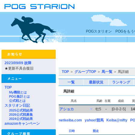
POGスタリオン POGをも
2023/09/09 故障
★更新不具合復旧
TOP
＞
グループTOP
＞
馬一覧
＞ 馬詳細
一覧
最新状況
ランキング
TOP
馬詳細
My機能とは
POG集計とは
公式戦とは
馬名
馬齢
在厩
成績
賞
スタリオン日記
アショカ
▼
牡5
－
[0-0-2-5]
14
2025公式戦結果
2026公式戦募集
2024公式戦結果
netkeiba.com
yahoo!競馬
Keiba@nifty
PO
amazonキャンペーン
日時
競走