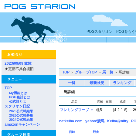
POGスタリオン POGをも
2023/09/09 故障
★更新不具合復旧
TOP
＞
グループTOP
＞
馬一覧
＞ 馬詳細
一覧
最新状況
ランキング
TOP
馬詳細
My機能とは
POG集計とは
公式戦とは
馬名
馬齢
在厩
成績
スタリオン日記
フレミングフープ
▼
牝5
－
[4-2-1-8]
2
2025公式戦結果
2026公式戦募集
2024公式戦結果
netkeiba.com
yahoo!競馬
Keiba@nifty
PO
amazonキャンペーン
日時
競走