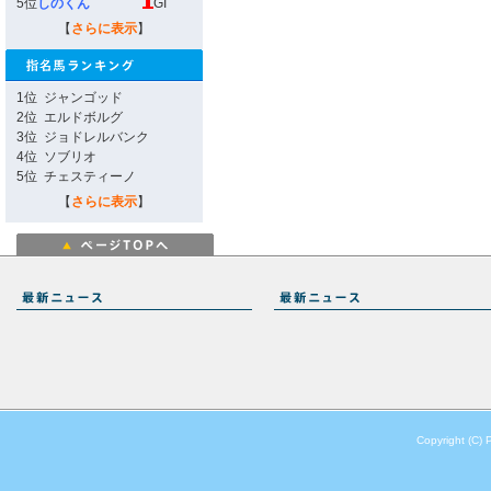
5位
しのくん
GI
【
さらに表示
】
1位
ジャンゴッド
2位
エルドボルグ
3位
ジョドレルバンク
4位
ソブリオ
5位
チェスティーノ
【
さらに表示
】
Copyright (C) 