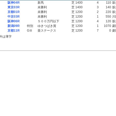
阪神04R
新馬
芝 1400
4
110
坂
東京03R
未勝利
芝 1400
3
140
坂
京都01R
未勝利
芝 1200
2
220
坂
中京03R
未勝利
芝 1200
1
550
川
阪神06R
５００万円以下
芝 1200
4
120
坂
新潟09R
特別
ゆきつばき賞
芝 1200
1
1070
菱
京都11R
GⅢ
葵ステークス
芝 1200
7
0
菱
外は薄字