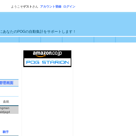
ようこそ
ゲスト
さん
アカウント登録
ログイン
単にあなたのPOGの自動集計をサポートします！
管理画面
血統
ngman
ldjagd
騎手