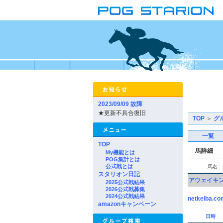
2023/09/09 故障
★更新不具合復旧
TOP
＞
グ
一覧
TOP
馬詳細
My機能とは
POG集計とは
公式戦とは
馬名
スタリオン日記
アウェイキ
2025公式戦結果
2026公式戦募集
2024公式戦結果
netkeiba.co
amazonキャンペーン
日時