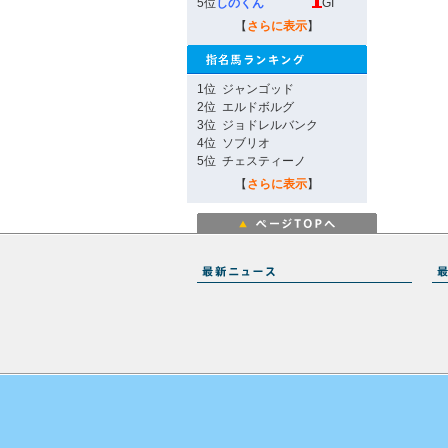
5位
しのくん
GI
【
さらに表示
】
1位
ジャンゴッド
2位
エルドボルグ
3位
ジョドレルバンク
4位
ソブリオ
5位
チェスティーノ
【
さらに表示
】