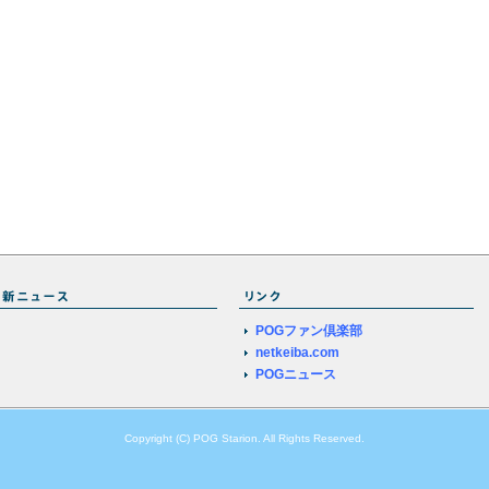
POGファン倶楽部
netkeiba.com
POGニュース
Copyright (C) POG Starion. All Rights Reserved.