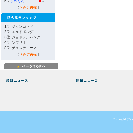
5位
しのくん
GI
【
さらに表示
】
1位
ジャンゴッド
2位
エルドボルグ
3位
ジョドレルバンク
4位
ソブリオ
5位
チェスティーノ
【
さらに表示
】
Copyright (C) 