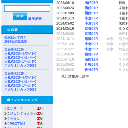
2023/06/10
函館05R
新馬
2023/06/24
函館01R
未勝
2023/07/09
函館01R
未勝
2024/01/13
小倉03R
未勝
履歴消去
2024/03/02
小倉03R
未勝
2024/05/19
京都07R
５０
2024/06/08
京都04R
未勝
公式戦って何？
2024/10/14
新潟09R
特別
稲光
2026公式戦概要
2025/01/26
小倉09R
特別
八幡
2025/02/22
小倉09R
特別
秋吉
自由指名2026
入札式2026-ホワイトC
2025/04/26
福島07R
５０
入札式2026-シルバーC
2025/07/19
函館12R
５０
入札式2026-ゴールドC
2025/08/02
札幌09R
５０
スタリオンカップ2026
2025/09/28
阪神07R
５０
自由指名2025
集計対象外は薄字
入札式2025-ホワイトC
入札式2025-シルバーC
入札式2025-ゴールドC
スタリオンカップ2025
1位
リサーチ
GI
2位
ジェンティルトシ
GI
3位
ＨＡＬ
GI
4位
PGOTTA2
GI