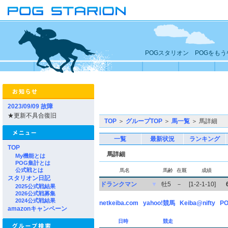
POGスタリオン POGをも
2023/09/09 故障
★更新不具合復旧
TOP
＞
グループTOP
＞
馬一覧
＞ 馬詳細
一覧
最新状況
ランキング
TOP
馬詳細
My機能とは
POG集計とは
公式戦とは
馬名
馬齢
在厩
成績
スタリオン日記
ドランクマン
▼
牡5
－
[1-2-1-10]
2025公式戦結果
2026公式戦募集
2024公式戦結果
netkeiba.com
yahoo!競馬
Keiba@nifty
PO
amazonキャンペーン
日時
競走