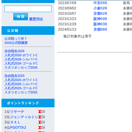
2023/07/09
中京05R
新馬
2023/09/02
小倉02R
未勝
2023/10/07
京都02R
未勝
2023/12/23
阪神04R
未勝
履歴消去
2023/12/28
阪神03R
未勝
2024/01/13
京都06R
未勝
集計対象外は薄字
公式戦って何？
2026公式戦概要
自由指名2026
入札式2026-ホワイトC
入札式2026-シルバーC
入札式2026-ゴールドC
スタリオンカップ2026
自由指名2025
入札式2025-ホワイトC
入札式2025-シルバーC
入札式2025-ゴールドC
スタリオンカップ2025
1位
リサーチ
GI
2位
ジェンティルトシ
GI
3位
ＨＡＬ
GI
4位
PGOTTA2
GI