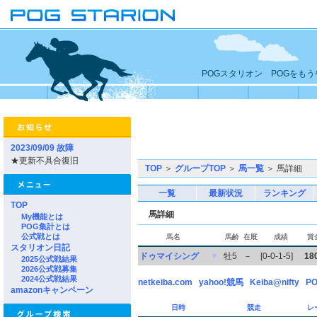
POGスタリオン POGをも
2023/09/09 故障
★更新不具合復旧
TOP
＞
グループTOP
＞
馬一覧
＞ 馬詳細
一覧
最新状況
ランキング
TOP
馬詳細
My機能とは
POG集計とは
公式戦とは
馬名
馬齢
在厩
成績
賞
スタリオン日記
ドゥマイシング
▼
牡5
－
[0-0-1-5]
18
2025公式戦結果
2026公式戦募集
2024公式戦結果
netkeiba.com
yahoo!競馬
Keiba@nifty
PO
amazonキャンペーン
日時
競走
レ