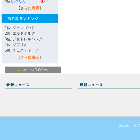
5位
しのくん
GI
【
さらに表示
】
1位
ジャンゴッド
2位
エルドボルグ
3位
ジョドレルバンク
4位
ソブリオ
5位
チェスティーノ
【
さらに表示
】
Copyright (C) 