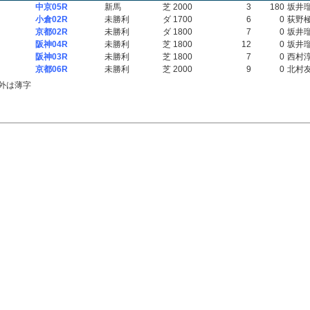
中京05R
新馬
芝 2000
3
180
坂井
小倉02R
未勝利
ダ 1700
6
0
荻野
京都02R
未勝利
ダ 1800
7
0
坂井
阪神04R
未勝利
芝 1800
12
0
坂井
阪神03R
未勝利
芝 1800
7
0
西村
京都06R
未勝利
芝 2000
9
0
北村
外は薄字