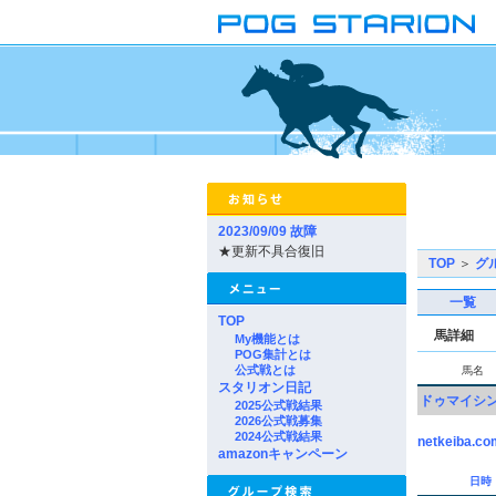
2023/09/09 故障
★更新不具合復旧
TOP
＞
グ
一覧
TOP
馬詳細
My機能とは
POG集計とは
公式戦とは
馬名
スタリオン日記
ドゥマイシ
2025公式戦結果
2026公式戦募集
2024公式戦結果
netkeiba.co
amazonキャンペーン
日時