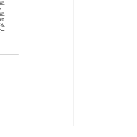
瑠星
極
瑠星
瑠星
淳也
友一