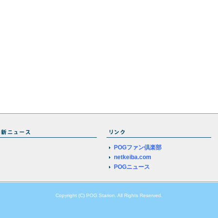
POGファン倶楽部
netkeiba.com
POGニュース
Copyright (C) POG Starion. All Rights Reserved.