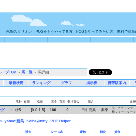
POGスタリオン POGをもうやってる方、POGをやってみたい方、無料で簡
ループTOP
＞
馬一覧
＞ 馬詳細
最新状況
ランキング
グラフ
掲示板
携帯版案内
馬齢
在厩
成績
賞金
直近
収得賞金
厩舎
血統
父ドゥラメンテ
ング
▼
牡5
－
[0-0-1-5]
180
0
田中克典
栗東
母フォースターク
m
yahoo!競馬
Keiba@nifty
POG Helper
競走
レース名
距離
順位
賞金