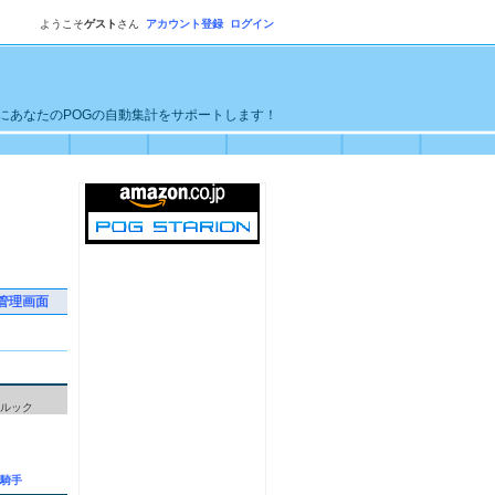
ようこそ
ゲスト
さん
アカウント登録
ログイン
単にあなたのPOGの自動集計をサポートします！
管理画面
ルック
騎手