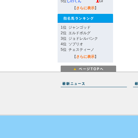
5位
しのくん
GI
【
さらに表示
】
1位
ジャンゴッド
2位
エルドボルグ
3位
ジョドレルバンク
4位
ソブリオ
5位
チェスティーノ
【
さらに表示
】