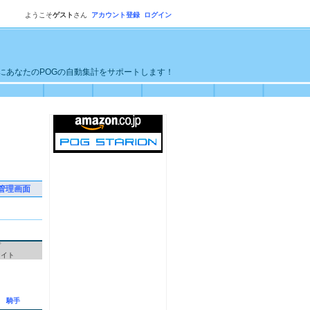
ようこそ
ゲスト
さん
アカウント登録
ログイン
単にあなたのPOGの自動集計をサポートします！
管理画面
プ
ワイト
騎手