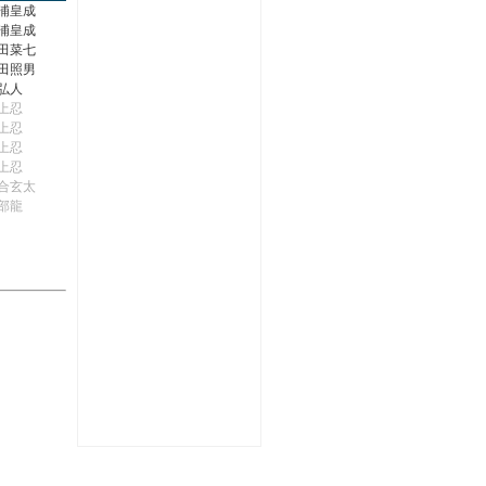
浦皇成
浦皇成
田菜七
田照男
弘人
上忍
上忍
上忍
上忍
合玄太
部龍