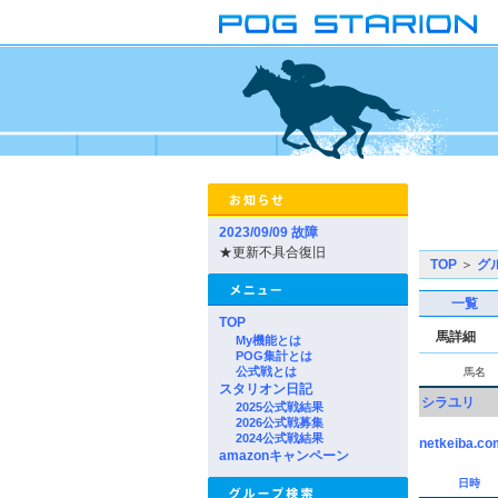
2023/09/09 故障
★更新不具合復旧
TOP
＞
グ
一覧
TOP
馬詳細
My機能とは
POG集計とは
公式戦とは
馬名
スタリオン日記
シラユリ
2025公式戦結果
2026公式戦募集
2024公式戦結果
netkeiba.co
amazonキャンペーン
日時