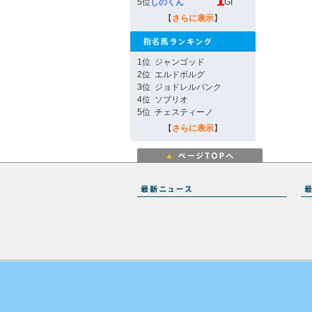
5位
しのくん
GI
【
さらに表示
】
1位
ジャンゴッド
2位
エルドボルグ
3位
ジョドレルバンク
4位
ソブリオ
5位
チェスティーノ
【
さらに表示
】