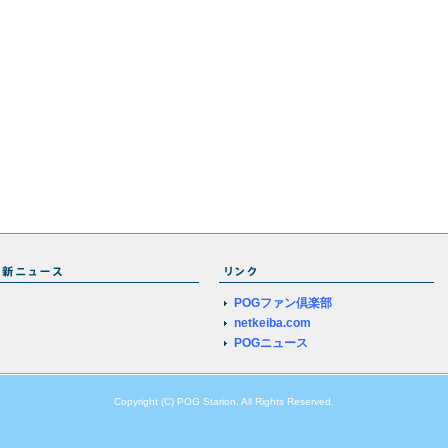
POGファン倶楽部
netkeiba.com
POGニュース
Copyright (C) POG Starion. All Rights Reserved.