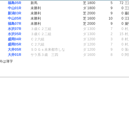
福島05R
新馬
芝 1800
5
72
三
中山01R
未勝利
ダ 1800
9
0
三
新潟03R
未勝利
芝 2000
9
0
藤
中山05R
未勝利
芝 1600
10
0
江
福島07R
未勝利
芝 2000
9
0
黛
水沢07R
３歳Ｃ２三組
ダ 1300
7
0
村
水沢05R
３歳Ｃ２二組
ダ 1300
2
15
村
盛岡04R
Ｃ２六組
ダ 1200
3
8
村
盛岡05R
Ｃ２六組
ダ 1200
7
0
村
大井05R
ＳＤＧｓ未来都市しな
ダ 1200
9
0
落
大井01R
サラ系３歳 三四
ダ 1600
8
0
阿
外は薄字