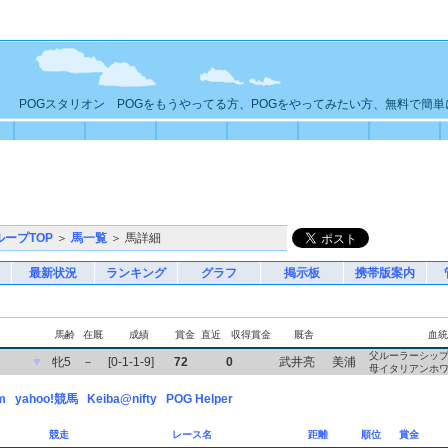
POGスタリオン POGをもうやってる方、POGをやってみたい方、無料で簡
ループTOP
＞
馬一覧
＞ 馬詳細
最新状況
ランキング
グラフ
掲示板
携帯版案内
馬齢
在厩
成績
賞金
直近
収得賞金
厩舎
血統
父ルーラーシッ
▼
牝5
－
[0-1-1-9]
72
0
武井亮
美浦
母イタリアンホ
m
yahoo!競馬
Keiba@nifty
POG Helper
競走
レース名
距離
順位
賞金