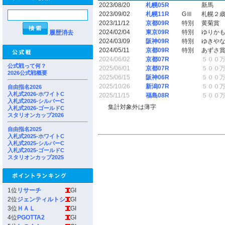
2023/08/20
札幌05R
新馬
2023/09/02
札幌11R
GⅢ
札幌２
2023/11/12
京都09R
特別
黄菊賞
2024/02/04
東京09R
特別
ゆりか
履歴消去
2024/03/09
阪神09R
特別
ゆきや
2024/05/11
京都09R
特別
あずさ
2024/06/02
京都07R
５００
公式戦って何？
2025/06/01
京都07R
５００
2026公式戦概要
2025/06/15
阪神06R
５００
2025/10/26
新潟07R
５００
自由指名2026
入札式2026-ホワイトC
2025/11/15
福島08R
５００
入札式2026-シルバーC
集計対象外は薄字
入札式2026-ゴールドC
スタリオンカップ2026
自由指名2025
入札式2025-ホワイトC
入札式2025-シルバーC
入札式2025-ゴールドC
スタリオンカップ2025
1位
リサーチ
GI
2位
ジェンティルトシ
GI
3位
ＨＡＬ
GI
4位
PGOTTA2
GI