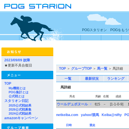
POGスタリオン POGをも
2023/09/09 故障
★更新不具合復旧
TOP
＞
グループTOP
＞
馬一覧
＞ 馬詳細
一覧
最新状況
ランキング
TOP
馬詳細
My機能とは
POG集計とは
公式戦とは
馬名
馬齢
在厩
成績
スタリオン日記
ウールデュボヌール
▼
牡5
－
[1-1-0-9]
2025公式戦結果
2026公式戦募集
2024公式戦結果
netkeiba.com
yahoo!競馬
Keiba@nifty
PO
amazonキャンペーン
日時
競走