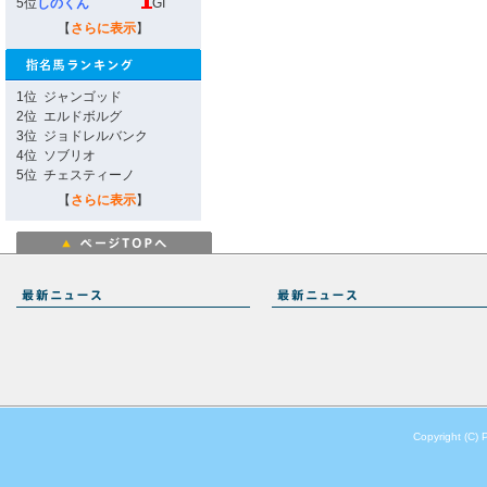
5位
しのくん
GI
【
さらに表示
】
1位
ジャンゴッド
2位
エルドボルグ
3位
ジョドレルバンク
4位
ソブリオ
5位
チェスティーノ
【
さらに表示
】
Copyright (C) 