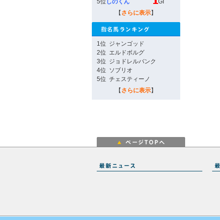
5位
しのくん
GI
【
さらに表示
】
1位
ジャンゴッド
2位
エルドボルグ
3位
ジョドレルバンク
4位
ソブリオ
5位
チェスティーノ
【
さらに表示
】