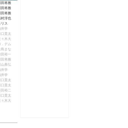
川田将雅
川田将雅
川田将雅
西村淳也
モリス
酒井学
田口貫太
佐々木大
Ｍ．デム
永島まな
柴田裕一
川田将雅
横山典弘
酒井学
酒井学
田口貫太
田口貫太
菱田裕二
田口貫太
佐々木大