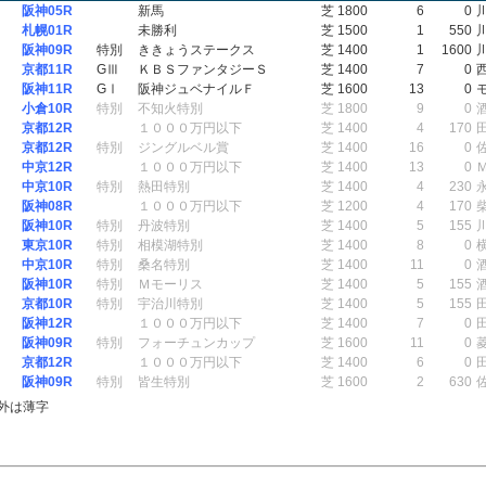
阪神05R
新馬
芝 1800
6
0
札幌01R
未勝利
芝 1500
1
550
阪神09R
特別
ききょうステークス
芝 1400
1
1600
京都11R
GⅢ
ＫＢＳファンタジーＳ
芝 1400
7
0
阪神11R
GⅠ
阪神ジュベナイルＦ
芝 1600
13
0
小倉10R
特別
不知火特別
芝 1800
9
0
京都12R
１０００万円以下
芝 1400
4
170
京都12R
特別
ジングルベル賞
芝 1400
16
0
中京12R
１０００万円以下
芝 1400
13
0
中京10R
特別
熱田特別
芝 1400
4
230
阪神08R
１０００万円以下
芝 1200
4
170
阪神10R
特別
丹波特別
芝 1400
5
155
東京10R
特別
相模湖特別
芝 1400
8
0
中京10R
特別
桑名特別
芝 1400
11
0
阪神10R
特別
Ｍモーリス
芝 1400
5
155
京都10R
特別
宇治川特別
芝 1400
5
155
阪神12R
１０００万円以下
芝 1400
7
0
阪神09R
特別
フォーチュンカップ
芝 1600
11
0
京都12R
１０００万円以下
芝 1400
6
0
阪神09R
特別
皆生特別
芝 1600
2
630
外は薄字