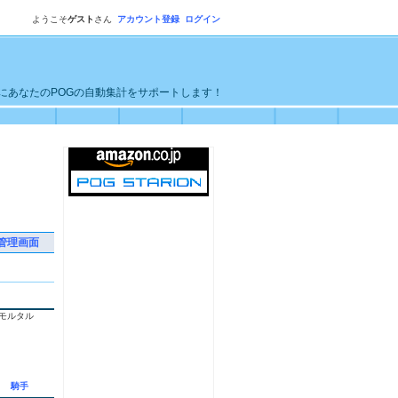
ようこそ
ゲスト
さん
アカウント登録
ログイン
単にあなたのPOGの自動集計をサポートします！
管理画面
モルタル
騎手