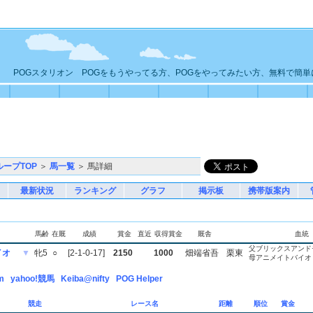
POGスタリオン POGをもうやってる方、POGをやってみたい方、無料で簡
ループTOP
＞
馬一覧
＞ 馬詳細
最新状況
ランキング
グラフ
掲示板
携帯版案内
馬齢
在厩
成績
賞金
直近
収得賞金
厩舎
血統
父ブリックスアンド
イオ
▼
牝5
○
[2-1-0-17]
2150
1000
畑端省吾
栗東
母アニメイトバイオ
m
yahoo!競馬
Keiba@nifty
POG Helper
競走
レース名
距離
順位
賞金