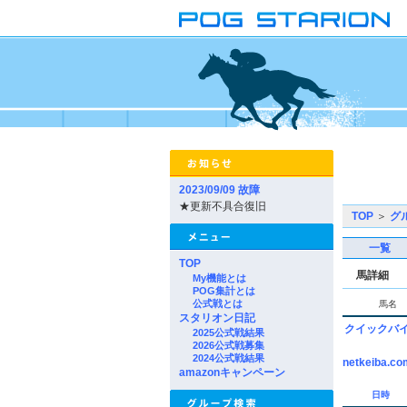
2023/09/09 故障
★更新不具合復旧
TOP
＞
グ
一覧
TOP
馬詳細
My機能とは
POG集計とは
公式戦とは
馬名
スタリオン日記
クイックバ
2025公式戦結果
2026公式戦募集
2024公式戦結果
netkeiba.co
amazonキャンペーン
日時