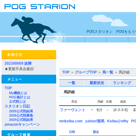
POGスタリオン POGをも
2023/09/09 故障
★更新不具合復旧
TOP
＞
グループTOP
＞
馬一覧
＞ 馬詳細
一覧
最新状況
ランキング
TOP
馬詳細
My機能とは
POG集計とは
公式戦とは
馬名
馬齢
在厩
成績
スタリオン日記
ファーヴェント
▼
牡5
－
[4-3-3-8]
2
2025公式戦結果
2026公式戦募集
2024公式戦結果
netkeiba.com
yahoo!競馬
Keiba@nifty
PO
amazonキャンペーン
日時
競走