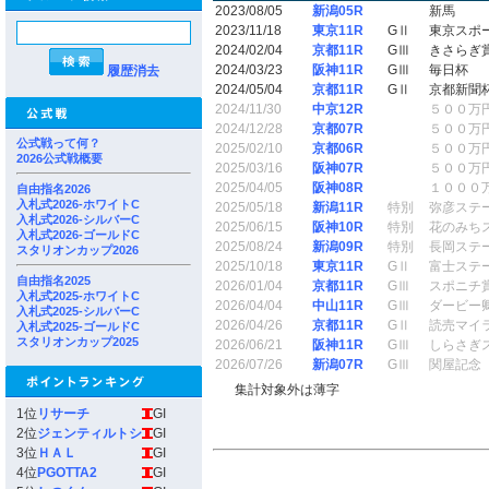
2023/08/05
新潟05R
新馬
2023/11/18
東京11R
GⅡ
東京スポ
2024/02/04
京都11R
GⅢ
きさらぎ
2024/03/23
阪神11R
GⅢ
毎日杯
履歴消去
2024/05/04
京都11R
GⅡ
京都新聞
2024/11/30
中京12R
５００万
2024/12/28
京都07R
５００万
公式戦って何？
2025/02/10
京都06R
５００万
2026公式戦概要
2025/03/16
阪神07R
５００万
2025/04/05
阪神08R
１０００
自由指名2026
入札式2026-ホワイトC
2025/05/18
新潟11R
特別
弥彦ステ
入札式2026-シルバーC
2025/06/15
阪神10R
特別
花のみち
入札式2026-ゴールドC
2025/08/24
新潟09R
特別
長岡ステ
スタリオンカップ2026
2025/10/18
東京11R
GⅡ
富士ステ
自由指名2025
2026/01/04
京都11R
GⅢ
スポニチ
入札式2025-ホワイトC
2026/04/04
中山11R
GⅢ
ダービー
入札式2025-シルバーC
2026/04/26
京都11R
GⅡ
読売マイ
入札式2025-ゴールドC
スタリオンカップ2025
2026/06/21
阪神11R
GⅢ
しらさぎ
2026/07/26
新潟07R
GⅢ
関屋記念
集計対象外は薄字
1位
リサーチ
GI
2位
ジェンティルトシ
GI
3位
ＨＡＬ
GI
4位
PGOTTA2
GI