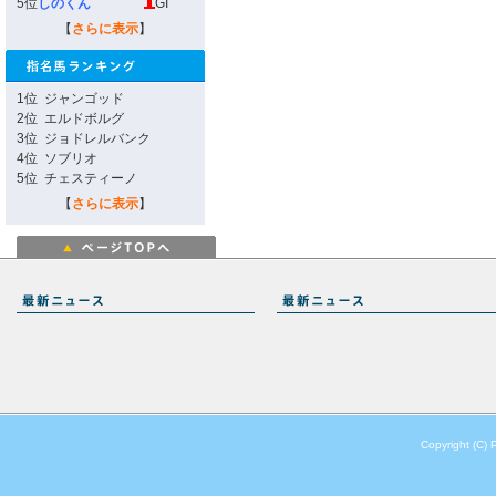
5位
しのくん
GI
【
さらに表示
】
1位
ジャンゴッド
2位
エルドボルグ
3位
ジョドレルバンク
4位
ソブリオ
5位
チェスティーノ
【
さらに表示
】
Copyright (C) 