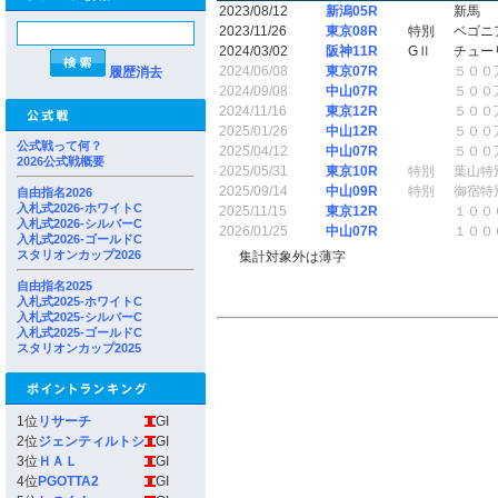
2023/08/12
新潟05R
新馬
2023/11/26
東京08R
特別
ベゴニ
2024/03/02
阪神11R
GⅡ
チュー
2024/06/08
東京07R
５００
履歴消去
2024/09/08
中山07R
５００
2024/11/16
東京12R
５００
2025/01/26
中山12R
５００
公式戦って何？
2025/04/12
中山07R
５００
2026公式戦概要
2025/05/31
東京10R
特別
葉山特
2025/09/14
中山09R
特別
御宿特
自由指名2026
入札式2026-ホワイトC
2025/11/15
東京12R
１００
入札式2026-シルバーC
2026/01/25
中山07R
１００
入札式2026-ゴールドC
スタリオンカップ2026
集計対象外は薄字
自由指名2025
入札式2025-ホワイトC
入札式2025-シルバーC
入札式2025-ゴールドC
スタリオンカップ2025
1位
リサーチ
GI
2位
ジェンティルトシ
GI
3位
ＨＡＬ
GI
4位
PGOTTA2
GI