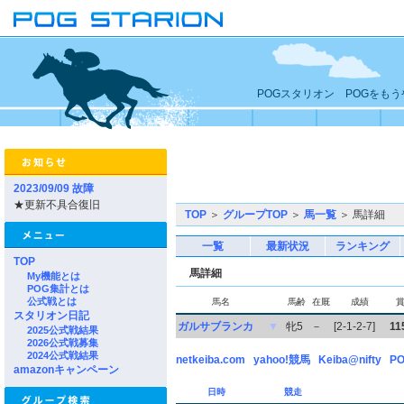
POGスタリオン POGをも
2023/09/09 故障
★更新不具合復旧
TOP
＞
グループTOP
＞
馬一覧
＞ 馬詳細
一覧
最新状況
ランキング
TOP
馬詳細
My機能とは
POG集計とは
公式戦とは
馬名
馬齢
在厩
成績
スタリオン日記
ガルサブランカ
▼
牝5
－
[2-1-2-7]
11
2025公式戦結果
2026公式戦募集
2024公式戦結果
netkeiba.com
yahoo!競馬
Keiba@nifty
PO
amazonキャンペーン
日時
競走