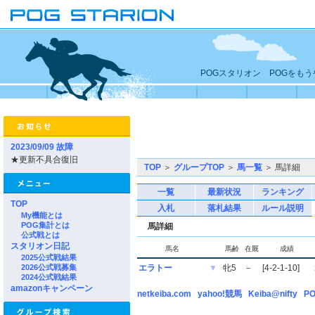
POGスタリオン POGをも
2023/09/09 故障
★更新不具合復旧
TOP
＞
グループTOP
＞
馬一覧
＞ 馬詳細
一覧
最新状況
ランキング
TOP
入札
落札結果
ルール説明
My機能とは
POG集計とは
馬詳細
公式戦とは
スタリオン日記
馬名
馬齢
在厩
成績
2025公式戦結果
2026公式戦募集
エラトー
▼
牝5
－
[4-2-1-10]
2024公式戦結果
amazonキャンペーン
netkeiba.com
yahoo!競馬
Keiba@nifty
PO