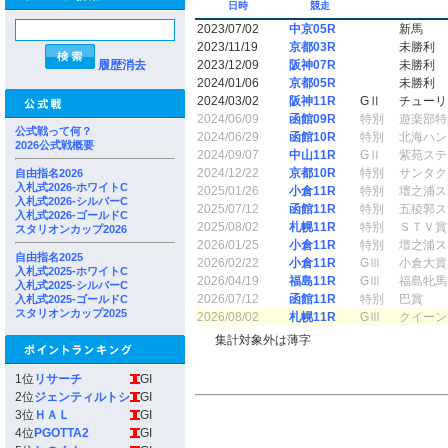
日時
競走
2023/07/02
中京05R
新馬
2023/11/19
京都03R
未勝利
履歴消去
2023/12/09
阪神07R
未勝利
2024/01/06
京都05R
未勝利
2024/03/02
阪神11R
GⅡ
チューリ
2024/06/09
函館09R
特別
遊楽部特
公式戦って何？
2024/06/29
函館10R
特別
北海ハン
2026公式戦概要
2024/09/07
中山11R
GⅡ
紫苑ステ
2024/12/22
京都10R
特別
サンタク
自由指名2026
入札式2026-ホワイトC
2025/01/26
小倉11R
特別
壇之浦ス
入札式2026-シルバーC
2025/07/12
函館11R
特別
五稜郭ス
入札式2026-ゴールドC
2025/08/02
札幌11R
特別
ＳＴＶ賞
スタリオンカップ2026
2026/01/25
小倉11R
特別
壇之浦ス
自由指名2025
2026/02/22
小倉11R
GⅢ
小倉大賞
入札式2025-ホワイトC
2026/04/19
福島11R
GⅢ
福島牝馬
入札式2025-シルバーC
2026/07/12
函館11R
特別
巴賞
入札式2025-ゴールドC
スタリオンカップ2025
2026/08/02
札幌11R
GⅢ
クイーン
集計対象外は薄字
1位
リサーチ
GI
2位
ジェンティルトシ
GI
3位
ＨＡＬ
GI
4位
PGOTTA2
GI