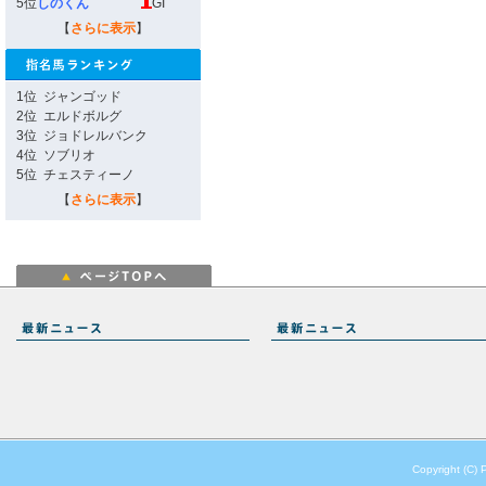
5位
しのくん
GI
【
さらに表示
】
1位
ジャンゴッド
2位
エルドボルグ
3位
ジョドレルバンク
4位
ソブリオ
5位
チェスティーノ
【
さらに表示
】
Copyright (C) 