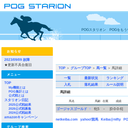
POGスタリオン POGをも
2023/09/09 故障
★更新不具合復旧
TOP
＞
グループTOP
＞
馬一覧
＞ 馬詳細
一覧
最新状況
ランキング
TOP
入札
落札結果
ルール説明
My機能とは
POG集計とは
馬詳細
公式戦とは
スタリオン日記
馬名
馬齢
在厩
成績
2025公式戦結果
2026公式戦募集
ゴージャスゴールド
▼
牝5
－
[0-0-0-6]
2024公式戦結果
amazonキャンペーン
netkeiba.com
yahoo!競馬
Keiba@nifty
PO