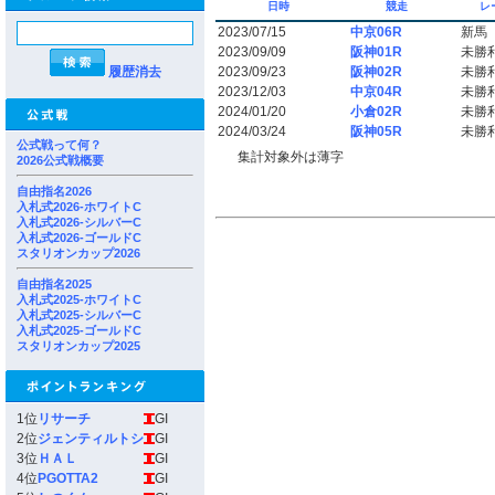
日時
競走
レ
2023/07/15
中京06R
新馬
2023/09/09
阪神01R
未勝
履歴消去
2023/09/23
阪神02R
未勝
2023/12/03
中京04R
未勝
2024/01/20
小倉02R
未勝
2024/03/24
阪神05R
未勝
公式戦って何？
集計対象外は薄字
2026公式戦概要
自由指名2026
入札式2026-ホワイトC
入札式2026-シルバーC
入札式2026-ゴールドC
スタリオンカップ2026
自由指名2025
入札式2025-ホワイトC
入札式2025-シルバーC
入札式2025-ゴールドC
スタリオンカップ2025
1位
リサーチ
GI
2位
ジェンティルトシ
GI
3位
ＨＡＬ
GI
4位
PGOTTA2
GI