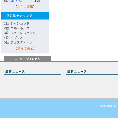
5位
しのくん
GI
【
さらに表示
】
1位
ジャンゴッド
2位
エルドボルグ
3位
ジョドレルバンク
4位
ソブリオ
5位
チェスティーノ
【
さらに表示
】
Copyright (C) 