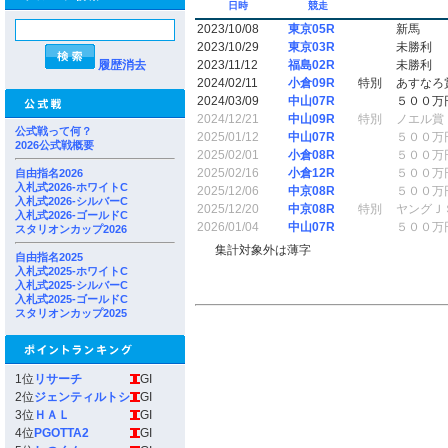
日時
競走
2023/10/08
東京05R
新馬
2023/10/29
東京03R
未勝利
履歴消去
2023/11/12
福島02R
未勝利
2024/02/11
小倉09R
特別
あすなろ
2024/03/09
中山07R
５００万
2024/12/21
中山09R
特別
ノエル賞
公式戦って何？
2025/01/12
中山07R
５００万
2026公式戦概要
2025/02/01
小倉08R
５００万
2025/02/16
小倉12R
５００万
自由指名2026
入札式2026-ホワイトC
2025/12/06
中京08R
５００万
入札式2026-シルバーC
2025/12/20
中京08R
特別
ヤングＪ
入札式2026-ゴールドC
2026/01/04
中山07R
５００万
スタリオンカップ2026
集計対象外は薄字
自由指名2025
入札式2025-ホワイトC
入札式2025-シルバーC
入札式2025-ゴールドC
スタリオンカップ2025
1位
リサーチ
GI
2位
ジェンティルトシ
GI
3位
ＨＡＬ
GI
4位
PGOTTA2
GI