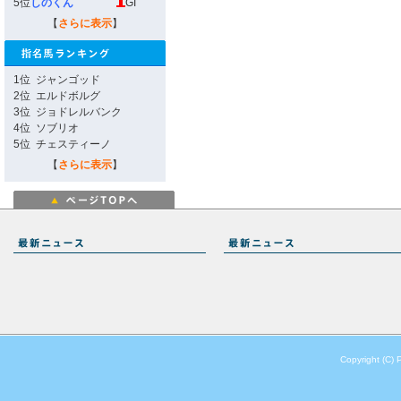
5位
しのくん
GI
【
さらに表示
】
1位
ジャンゴッド
2位
エルドボルグ
3位
ジョドレルバンク
4位
ソブリオ
5位
チェスティーノ
【
さらに表示
】
Copyright (C) 