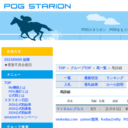
POGスタリオン POGをも
2023/09/09 故障
★更新不具合復旧
TOP
＞
グループTOP
＞
馬一覧
＞ 馬詳細
一覧
最新状況
ランキング
TOP
入札
落札結果
ルール説明
My機能とは
POG集計とは
馬詳細
公式戦とは
スタリオン日記
馬名
馬齢
在厩
成績
2025公式戦結果
2026公式戦募集
マイネルレグルス
▼
牡5
－
[1-0-0-11]
6
2024公式戦結果
amazonキャンペーン
netkeiba.com
yahoo!競馬
Keiba@nifty
PO