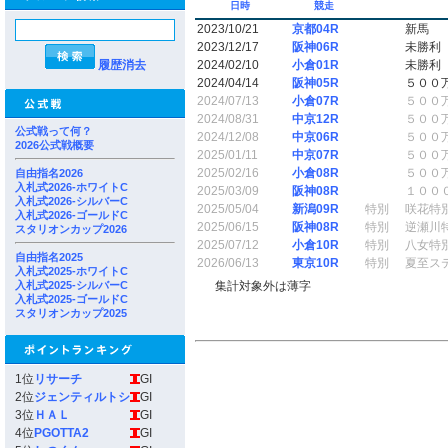
日時
競走
2023/10/21
京都04R
新馬
2023/12/17
阪神06R
未勝利
履歴消去
2024/02/10
小倉01R
未勝利
2024/04/14
阪神05R
５００
2024/07/13
小倉07R
５００
2024/08/31
中京12R
５００
公式戦って何？
2024/12/08
中京06R
５００
2026公式戦概要
2025/01/11
中京07R
５００
2025/02/16
小倉08R
５００
自由指名2026
入札式2026-ホワイトC
2025/03/09
阪神08R
１００
入札式2026-シルバーC
2025/05/04
新潟09R
特別
咲花特
入札式2026-ゴールドC
2025/06/15
阪神08R
特別
逆瀬川
スタリオンカップ2026
2025/07/12
小倉10R
特別
八女特
自由指名2025
2026/06/13
東京10R
特別
夏至ス
入札式2025-ホワイトC
入札式2025-シルバーC
集計対象外は薄字
入札式2025-ゴールドC
スタリオンカップ2025
1位
リサーチ
GI
2位
ジェンティルトシ
GI
3位
ＨＡＬ
GI
4位
PGOTTA2
GI