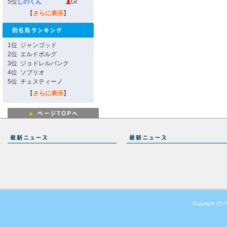
5位
しのくん
GI
【
さらに表示
】
1位
ジャンゴッド
2位
エルドボルグ
3位
ジョドレルバンク
4位
ソブリオ
5位
チェスティーノ
【
さらに表示
】
Copyright (C) 