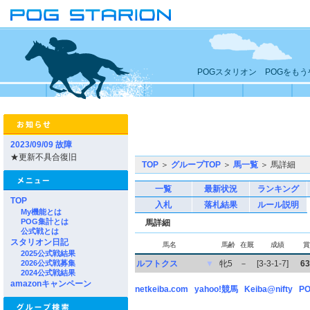
POGスタリオン POGをも
2023/09/09 故障
★更新不具合復旧
TOP
＞
グループTOP
＞
馬一覧
＞ 馬詳細
一覧
最新状況
ランキング
TOP
入札
落札結果
ルール説明
My機能とは
POG集計とは
馬詳細
公式戦とは
スタリオン日記
馬名
馬齢
在厩
成績
賞
2025公式戦結果
2026公式戦募集
ルフトクス
▼
牝5
－
[3-3-1-7]
63
2024公式戦結果
amazonキャンペーン
netkeiba.com
yahoo!競馬
Keiba@nifty
PO