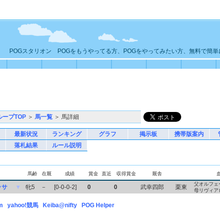
POGスタリオン POGをもうやってる方、POGをやってみたい方、無料で簡
ループTOP
＞
馬一覧
＞ 馬詳細
最新状況
ランキング
グラフ
掲示板
携帯版案内
落札結果
ルール説明
馬齢
在厩
成績
賞金
直近
収得賞金
厩舎
父オルフェ
ッサ
▼
牝5
－
[0-0-0-2]
0
0
武幸四郎
栗東
母リヴィア
m
yahoo!競馬
Keiba@nifty
POG Helper