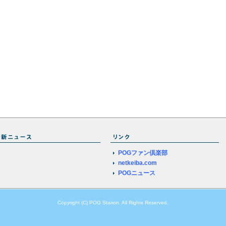
POGファン倶楽部
netkeiba.com
POGニュース
Copyright (C) POG Starion. All Rights Reserved.