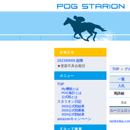
2023/09/09 故障
★更新不具合復旧
TOP
＞
グ
一覧
TOP
入札
My機能とは
POG集計とは
馬詳細
公式戦とは
スタリオン日記
馬名
2025公式戦結果
2026公式戦募集
ルージュロ
2024公式戦結果
amazonキャンペーン
netkeiba.co