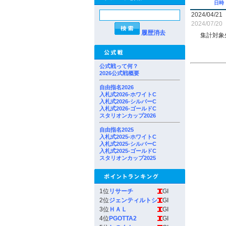
日時
2024/04/21
2024/07/20
履歴消去
集計対象
公式戦って何？
2026公式戦概要
自由指名2026
入札式2026-ホワイトC
入札式2026-シルバーC
入札式2026-ゴールドC
スタリオンカップ2026
自由指名2025
入札式2025-ホワイトC
入札式2025-シルバーC
入札式2025-ゴールドC
スタリオンカップ2025
1位
リサーチ
GI
2位
ジェンティルトシ
GI
3位
ＨＡＬ
GI
4位
PGOTTA2
GI