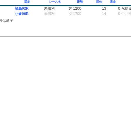
競走
レース名
距離
順位
賞金
福島02R
未勝利
芝 1200
13
0
永島
小倉06R
未勝利
ダ 1700
14
0
中井
外は薄字