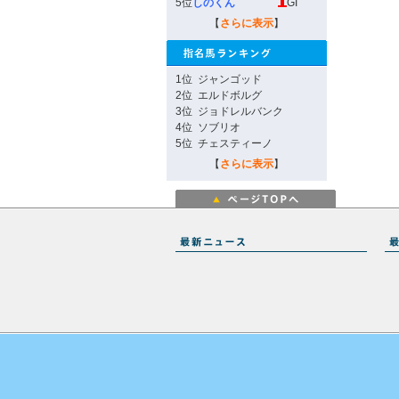
5位
しのくん
GI
【
さらに表示
】
1位
ジャンゴッド
2位
エルドボルグ
3位
ジョドレルバンク
4位
ソブリオ
5位
チェスティーノ
【
さらに表示
】