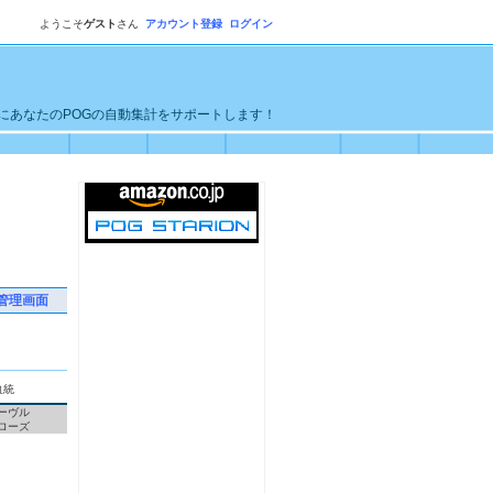
ようこそ
ゲスト
さん
アカウント登録
ログイン
単にあなたのPOGの自動集計をサポートします！
管理画面
血統
ーヴル
ローズ