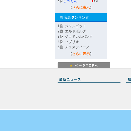
5位
しのくん
GI
【
さらに表示
】
1位
ジャンゴッド
2位
エルドボルグ
3位
ジョドレルバンク
4位
ソブリオ
5位
チェスティーノ
【
さらに表示
】