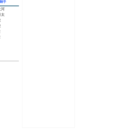
騎手
大河
康太
俊
俊
俊
俊