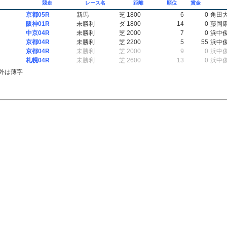
競走
レース名
距離
順位
賞金
京都05R
新馬
芝 1800
6
0
角田
阪神01R
未勝利
ダ 1800
14
0
藤岡
中京04R
未勝利
芝 2000
7
0
浜中
京都04R
未勝利
芝 2200
5
55
浜中
京都04R
未勝利
芝 2000
9
0
浜中
札幌04R
未勝利
芝 2600
13
0
浜中
外は薄字