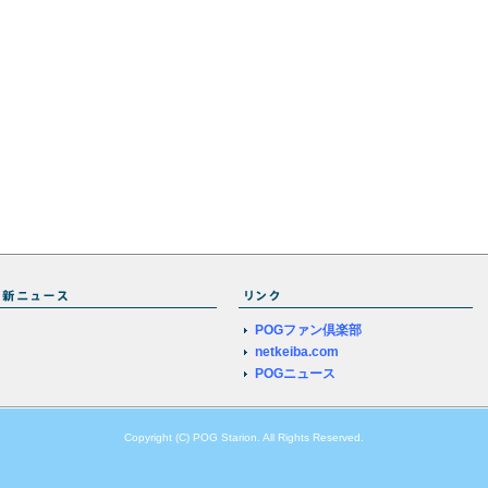
POGファン倶楽部
netkeiba.com
POGニュース
Copyright (C) POG Starion. All Rights Reserved.