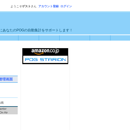
ようこそ
ゲスト
さん
アカウント登録
ログイン
単にあなたのPOGの自動集計をサポートします！
管理画面
血統
rrior
n Air