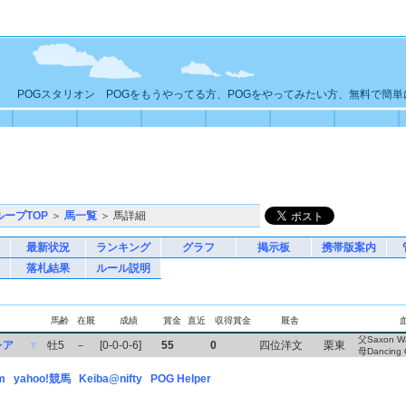
POGスタリオン POGをもうやってる方、POGをやってみたい方、無料で簡
ループTOP
＞
馬一覧
＞ 馬詳細
最新状況
ランキング
グラフ
掲示板
携帯版案内
落札結果
ルール説明
馬齢
在厩
成績
賞金
直近
収得賞金
厩舎
父Saxon Wa
レア
▼
牡5
－
[0-0-0-6]
55
0
四位洋文
栗東
母Dancing O
m
yahoo!競馬
Keiba@nifty
POG Helper