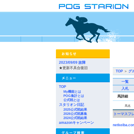
2023/09/09 故障
★更新不具合復旧
TOP
＞
グ
一覧
TOP
入札
My機能とは
POG集計とは
馬詳細
公式戦とは
スタリオン日記
馬名
2025公式戦結果
2026公式戦募集
トーマスフ
2024公式戦結果
amazonキャンペーン
netkeiba.co