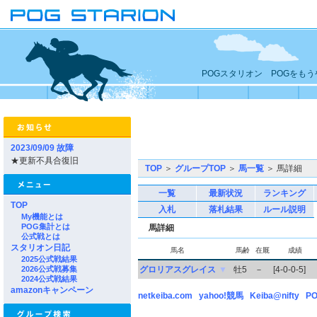
POGスタリオン POGをも
2023/09/09 故障
★更新不具合復旧
TOP
＞
グループTOP
＞
馬一覧
＞ 馬詳細
一覧
最新状況
ランキング
TOP
入札
落札結果
ルール説明
My機能とは
POG集計とは
馬詳細
公式戦とは
スタリオン日記
馬名
馬齢
在厩
成績
2025公式戦結果
2026公式戦募集
グロリアスグレイス
▼
牡5
－
[4-0-0-5]
2024公式戦結果
amazonキャンペーン
netkeiba.com
yahoo!競馬
Keiba@nifty
PO