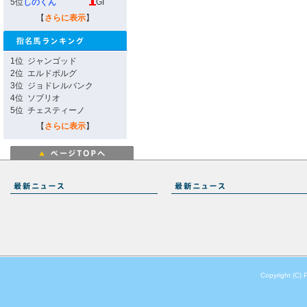
5位
しのくん
GI
【
さらに表示
】
1位
ジャンゴッド
2位
エルドボルグ
3位
ジョドレルバンク
4位
ソブリオ
5位
チェスティーノ
【
さらに表示
】
Copyright (C) 