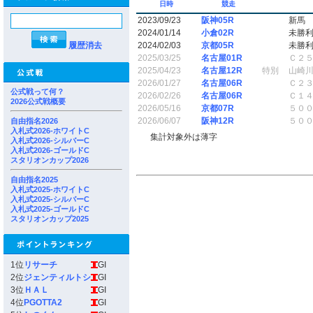
日時
競走
2023/09/23
阪神05R
新馬
2024/01/14
小倉02R
未勝
履歴消去
2024/02/03
京都05R
未勝
2025/03/25
名古屋01R
Ｃ２
2025/04/23
名古屋12R
特別
山崎
2026/01/27
名古屋06R
Ｃ２
公式戦って何？
2026/02/26
名古屋06R
Ｃ１
2026公式戦概要
2026/05/16
京都07R
５０
2026/06/07
阪神12R
５０
自由指名2026
入札式2026-ホワイトC
集計対象外は薄字
入札式2026-シルバーC
入札式2026-ゴールドC
スタリオンカップ2026
自由指名2025
入札式2025-ホワイトC
入札式2025-シルバーC
入札式2025-ゴールドC
スタリオンカップ2025
1位
リサーチ
GI
2位
ジェンティルトシ
GI
3位
ＨＡＬ
GI
4位
PGOTTA2
GI